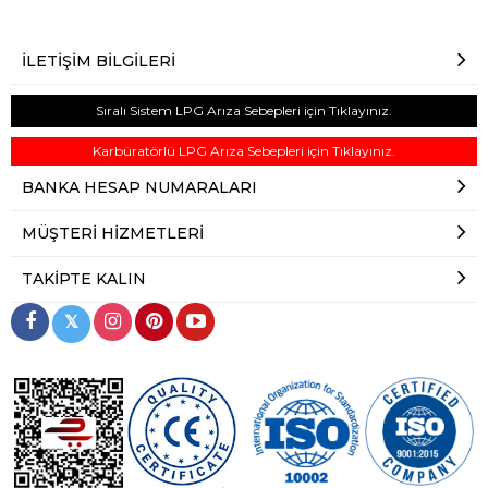
İLETIŞIM BILGILERI
Sıralı Sistem LPG Arıza Sebepleri için Tıklayınız.
Karbüratörlü LPG Arıza Sebepleri için Tıklayınız.
BANKA HESAP NUMARALARI
MÜŞTERI HIZMETLERI
TAKIPTE KALIN
𝕏