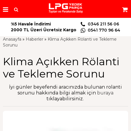
%5 Havale İndirimi
0346 211 56 06
2000 TL Üzeri Ücretsiz Kargo
0541 770 96 64
Anasayfa
»
Haberler
»
Klima Açıkken Rölanti ve Tekleme
Sorunu
Klima Açıkken Rölanti
ve Tekleme Sorunu
İyi günler beyefendi aracınızda bulunan rolanti
sorunu hakkında bilgi almak için
buraya
tıklayabilirsiniz.