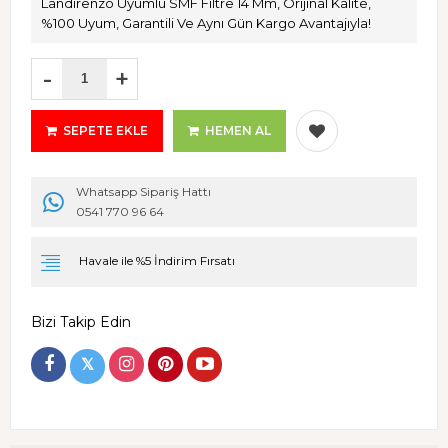
Landirenzo Uyumlu SMF Filtre 14 Mm, Orijinal Kalite,
%100 Uyum, Garantili Ve Aynı Gün Kargo Avantajıyla!
-
+
SEPETE EKLE
HEMEN AL
Whatsapp Sipariş Hattı
0541 770 96 64
Havale ile %5 İndirim Fırsatı
Bizi Takip Edin
𝕏