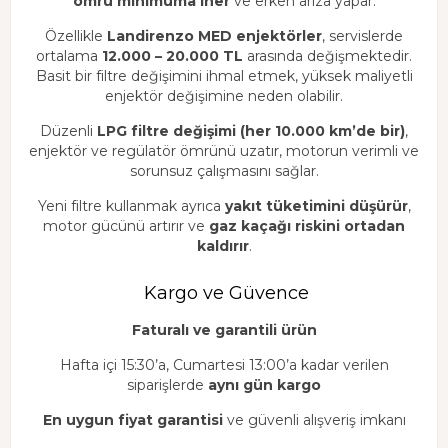
ömrü minimuma iner
ve erken arıza yapar.
Özellikle
Landirenzo MED enjektörler
, servislerde
ortalama
12.000 – 20.000 TL
arasında değişmektedir.
Basit bir filtre değişimini ihmal etmek, yüksek maliyetli
enjektör değişimine neden olabilir.
Düzenli
LPG filtre değişimi (her 10.000 km’de bir)
,
enjektör ve regülatör ömrünü uzatır, motorun verimli ve
sorunsuz çalışmasını sağlar.
Yeni filtre kullanmak ayrıca
yakıt tüketimini düşürür
,
motor gücünü artırır ve
gaz kaçağı riskini ortadan
kaldırır
.
Kargo ve Güvence
Faturalı ve garantili ürün
Hafta içi 15:30’a, Cumartesi 13:00’a kadar verilen
siparişlerde
aynı gün kargo
En uygun fiyat garantisi
ve güvenli alışveriş imkanı