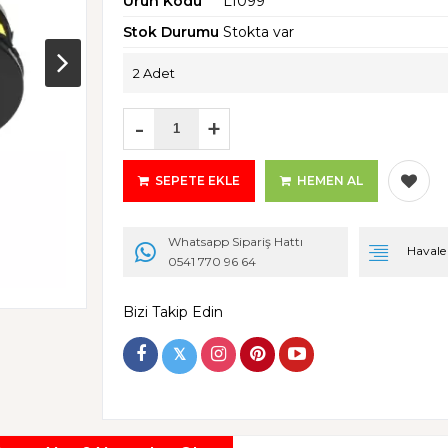
Ürün Kodu
L1099
Stok Durumu
Stokta var
2 Adet
-
+
SEPETE EKLE
HEMEN AL
Whatsapp Sipariş Hattı
Havale i
0541 770 96 64
Bizi Takip Edin
𝕏