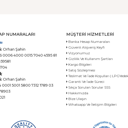
AP NUMARALARI
MÜŞTERI HIZMETLERI
Banka Hesap Numaraları
Güvenli Alışveriş Keyfi
:
Orhan Şahin
Vizyonumuz
6 0006 4000 0015 7040 4595 81
Gizlilik Ve Kullanım Şartları
59581
Kargo Bilgileri
704
Satış Sözleşmesi
Teslimat Ve İade Koşulları | LPGYe
:
Orhan Şahin
Garanti Ve İade Süreci
 0001 5001 5800 7312 1789 03
Sıkça Sorulan Sorular SSS
78903
Hakkımızda
021
Bize Ulaşın
Whatsapp Ve İletişim Bilgileri