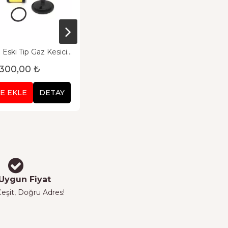
i Eski Tip Gaz Kesici
Atiker SR 09/ SR 05
armak Filtre
Regülatör Filtresi
300,00 ₺
150,00 ₺
E EKLE
DETAY
SEPETE EKLE
DETAY
Uygun Fiyat
eşit, Doğru Adres!