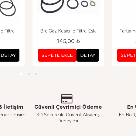
ç Filtre
Brc Gaz Kesici İç Filtre Eski
Tartarin
Tip
P
₺
145,00 ₺
DETAY
SEPETE EKLE
DETAY
SEPET
 İletişim
Güvenli Çevrimiçi Ödeme
En 
ilir İletişim.
3D Secure ile Güvenli Alışveriş
En Bol Ç
Deneyimi.