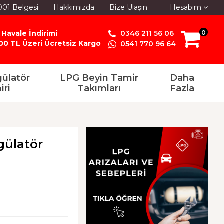
001 Belgesi
Hakkımızda
Bize Ulaşın
Hesabım
 Havale İndirimi
0346 211 56 06
0
00 TL Üzeri Ücretsiz Kargo
0541 770 96 64
ülatör
LPG Beyin Tamir
Daha
iri
Takımları
Fazla
gülatör