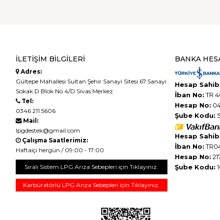
İLETIŞIM BILGILERI
BANKA HES
Adres:
Gültepe Mahallesi Sultan Şehir Sanayi Sitesi 67.Sanayi
Hesap Sahibi
Sokak D Blok No 4/D Sivas Merkez
İban No:
TR 4
Tel:
Hesap No:
04
0346 211 5606
Şube Kodu:
5
Mail:
lpgdestek@gmail.com
Hesap Sahibi
Çalışma Saatlerimiz:
İban No:
TR04
Haftaiçi hergün / 09:00 - 17:00
Hesap No:
21
Sıralı Sistem LPG Arıza Sebepleri için Tıklayınız.
Şube Kodu:
1
Karbüratörlü LPG Arıza Sebepleri için Tıklayınız.