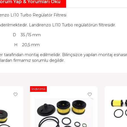
orum Yap & Yorumları Oku
enzo LI10 Turbo Regülatör Filtresi
nderilmektedir. Landirenzo LI10 Turbo regülatörün filtresidir.
D 35 /15 mm
H 20,5 mm
r tarafından montaj edilmelidir. Bilinçsizce yapılan montaj esnası
lardan firmamız sorumlu değildir.
İndirimli