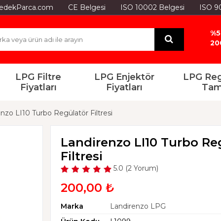
GYedekParca.com
CE Belgesi
ISO 10002 Belgesi
ISO 9
%5
20
LPG Filtre
LPG Enjektör
LPG Reg
Fiyatları
Fiyatları
Tam
nzo LI10 Turbo Regülatör Filtresi
Landirenzo LI10 Turbo Re
Filtresi
5.0 (2 Yorum)
200,00 ₺
Marka
Landirenzo LPG