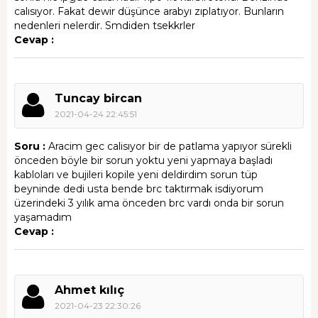
calısıyor. Fakat dewir düşünce arabyı zıplatıyor. Bunların
nedenleri nelerdir. Smdiden tsekkrler
Cevap :
Tuncay bircan
2021-04-24 22:45:51
Soru :
Aracim gec calisıyor bir de patlama yapıyor sürekli
önceden böyle bir sorun yoktu yeni yapmaya başladı
kabloları ve bujileri kopile yeni deldirdim sorun tüp
beyninde dedi usta bende brc taktırmak isdiyorum
üzerindeki 3 yılık ama önceden brc vardı onda bir sorun
yaşamadım
Cevap :
Ahmet kılıç
2021-04-23 22:30:26