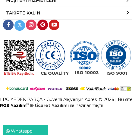
MÜŞTERI HIZMETLERI
TAKIPTE KALIN
𝕏
ISO 10002
CE QUALİTY
ISO 9001
LPG YEDEK PARÇA - Güvenli Alışverişin Adresi © 2026 | Bu site
®
RGS Yazılım
E-ticaret Yazılımı
ile hazırlanmıştır
Whatsapp