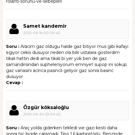
rolanti-sorunu-ve-sebepleri
Samet kandemir
2021-06-16 00:09:42
Soru :
Aracim gaz oldugu halde gaz bitiyor mus gibi kafayi
egiyor cekis dusuyor neden ola bilir ustalara gosterdim
tikali hattin dedi ama tikali bi yer yok ben de gaz
samandirsindan supheleniyorum emniyet supop ini sokup
gaz vanasini acinca pasincli geliyor gaz sonra basinc
dusuyor
Cevap :
Özgür köksaloğlu
2021-04-24 23:04:42
Soru :
Araç yolda giderken tekledi we gazı kesti daha
sonra hic lpgde calısmadı. Tipo 1.6 karbiretörlü. Benzinde