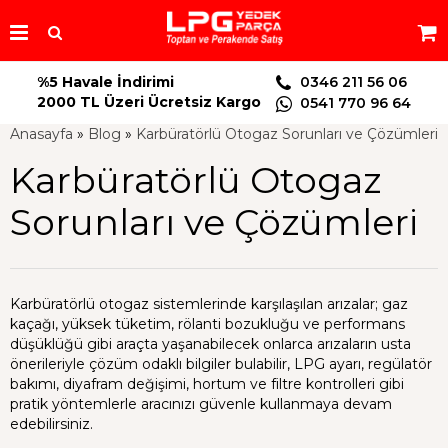
%5 Havale İndirimi
0346 211 56 06
2000 TL Üzeri Ücretsiz Kargo
0541 770 96 64
Anasayfa
»
Blog
»
Karbüratörlü Otogaz Sorunları ve Çözümleri
Karbüratörlü Otogaz
Sorunları ve Çözümleri
Karbüratörlü otogaz sistemlerinde karşılaşılan arızalar; gaz
kaçağı, yüksek tüketim, rölanti bozukluğu ve performans
düşüklüğü gibi araçta yaşanabilecek onlarca arızaların usta
önerileriyle çözüm odaklı bilgiler bulabilir, LPG ayarı, regülatör
bakımı, diyafram değişimi, hortum ve filtre kontrolleri gibi
pratik yöntemlerle aracınızı güvenle kullanmaya devam
edebilirsiniz.