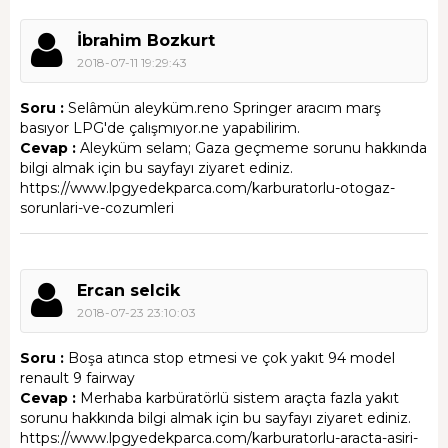
İbrahim Bozkurt
2018-07-11 19:29:43
Soru :
Selâmün aleyküm.reno Springer aracım marş
basıyor LPG'de çalışmıyor.ne yapabilirim.
Cevap :
Aleyküm selam; Gaza geçmeme sorunu hakkında
bilgi almak için bu sayfayı ziyaret ediniz.
https://www.lpgyedekparca.com/karburatorlu-otogaz-
sorunlari-ve-cozumleri
Ercan selcik
2018-07-23 23:10:03
Soru :
Boşa atınca stop etmesi ve çok yakıt 94 model
renault 9 fairway
Cevap :
Merhaba karbüratörlü sistem araçta fazla yakıt
sorunu hakkında bilgi almak için bu sayfayı ziyaret ediniz.
https://www.lpgyedekparca.com/karburatorlu-aracta-asiri-