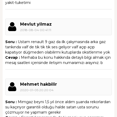
yakit-tuketimi
Mevlut yilmaz
2018-08-04 00:41:11
Soru :
Ustam renault 9 gaz da ilk çalışmasında arka gaz
tankında valf de tik tik tik ses geliyor valf açıp açıp
kapatıyor düğmeden olabilirmi kutuplarda oksitlenme yok
Cevap :
Merhaba bu konu hakkında detaylı bilgi almak için
mesaj saatleri içerisinde iletişim numaramızı arayınız. b
Mehmet hakbilir
2020-01-05 20:20:04
Soru :
Mimgaz beyni 1,5 yıl önce aldım şuanda rekorlardan
su kaçırıyor garantili olduğu halde satan usta sorunu
çözmuyor ne yapmam gerekir