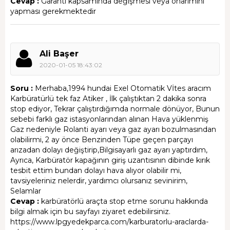
Cevap :
Garanti kapsamında değişmesi veya onarımını
yapması gerekmektedir
Ali Başer
2020-01-05 18:43:02
Soru :
Merhaba,1994 hundai Exel Otomatik Vİtes aracım
Karbüratürlü tek faz Atiker , İlk çalıştıktan 2 dakika sonra
stop ediyor, Tekrar çalıştırdığımda normale dönüyor, Bunun
sebebi farklı gaz istasyonlarından alınan Hava yüklenmiş
Gaz nedeniyle Rolanti ayarı veya gaz ayarı bozulmasından
olabilirmi, 2 ay önce Benzinden Tüpe geçen parçayı
arızadan dolayı değiştirip,Bilgisayarlı gaz ayarı yaptırdım,
Ayrıca, Karbüratör kapağının giriş uzantısının dibinde kırık
tesbit ettim bundan dolayı hava alıyor olabilir mi,
tavsiyeleriniz nelerdir, yardımcı olursanız sevinirim,
Selamlar
Cevap :
karbüratörlü araçta stop etme sorunu hakkında
bilgi almak için bu sayfayı ziyaret edebilirsiniz.
https://www.lpgyedekparca.com/karburatorlu-araclarda-