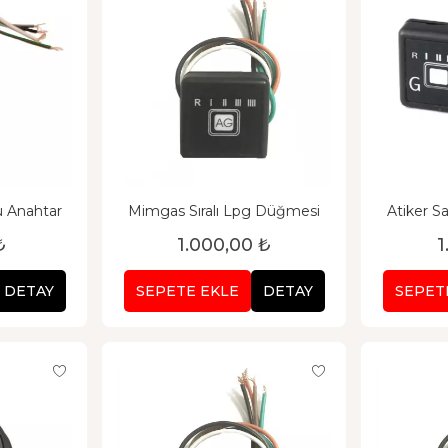
u Anahtar
Mimgas Sıralı Lpg Düğmesi
Atiker S
Uy
₺
1.000,00 ₺
1
DETAY
SEPETE EKLE
DETAY
SEPET