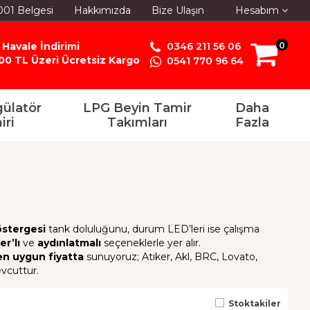
001 Belgesi
Hakkımızda
Bize Ulaşın
Hesabım
 Havale İndirimi
0346 211 56 06
0
00 TL Üzeri Ücretsiz Kargo
0541 770 96 64
ülatör
LPG Beyin Tamir
Daha
iri
Takımları
Fazla
östergesi
tank doluluğunu, durum LED’leri ise çalışma
r’lı
ve
aydınlatmalı
seçeneklerle yer alır.
en uygun fiyatta
sunuyoruz; Atiker, Akl, BRC, Lovato,
vcuttur.
Stoktakiler