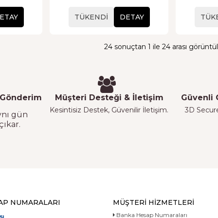
ETAY
TÜKENDI
DETAY
TÜK
24 sonuçtan 1 ile 24 arası görüntül
 Gönderim
Müşteri Desteği & İletişim
Güvenli
Kesintisiz Destek, Güvenilir İletişim.
3D Secure 
aynı gün
çıkar.
AP NUMARALARI
MÜŞTERI HIZMETLERI
Banka Hesap Numaraları