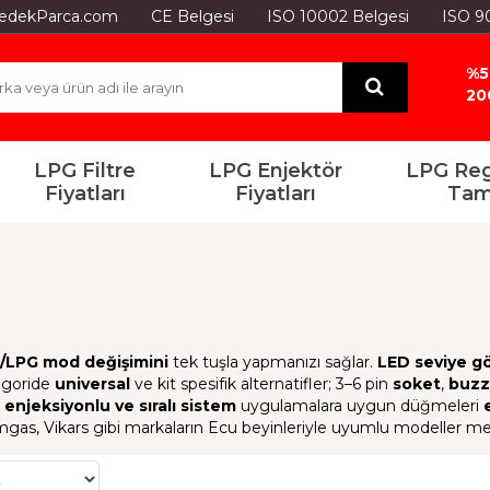
GYedekParca.com
CE Belgesi
ISO 10002 Belgesi
ISO 9
%5
20
LPG Filtre
LPG Enjektör
LPG Reg
Fiyatları
Fiyatları
Tam
/LPG mod değişimini
tek tuşla yapmanızı sağlar.
LED seviye g
egoride
universal
ve kit spesifik alternatifler; 3–6 pin
soket
,
buzze
 enjeksiyonlu ve sıralı sistem
uygulamalara uygun düğmeleri
mgas, Vikars gibi markaların Ecu beyinleriyle uyumlu modeller me