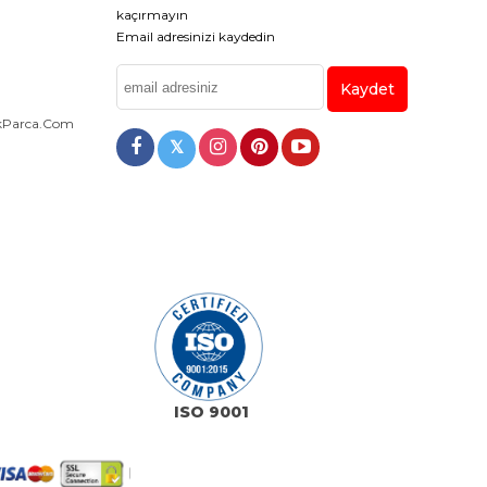
kaçırmayın
Email adresinizi kaydedin
Kaydet
dekParca.com
𝕏
ISO 9001