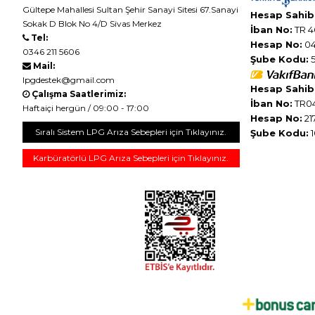
Gültepe Mahallesi Sultan Şehir Sanayi Sitesi 67.Sanayi
Hesap Sahibi
Sokak D Blok No 4/D Sivas Merkez
İban No:
TR 4
Tel:
Hesap No:
04
0346 211 5606
Şube Kodu:
5
Mail:
lpgdestek@gmail.com
Hesap Sahibi
Çalışma Saatlerimiz:
İban No:
TR04
Haftaiçi hergün / 09:00 - 17:00
Hesap No:
21
Sıralı Sistem LPG Arıza Sebepleri için Tıklayınız.
Şube Kodu:
1
Karbüratörlü LPG Arıza Sebepleri için Tıklayınız.