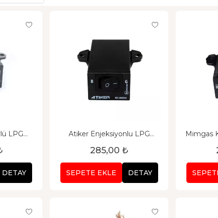
LPG
Atiker Enjeksiyonlu LPG
Mimgas K
Düğmesi
₺
285,00 ₺
DETAY
SEPETE EKLE
DETAY
SEPET