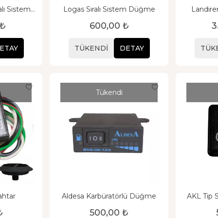
lı Sistem
Logas Sıralı Sistem Düğme
Landire
si
S
 ₺
600,00 ₺
3
ETAY
TÜKENDI
DETAY
TÜK
Tükendi
ahtar
Aldesa Karbüratörlü Düğme
AKL Tip 
₺
500,00 ₺