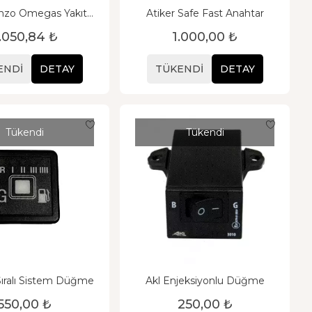
nzo Omegas Yakıt
Atiker Safe Fast Anahtar
eçici Düğme
.050,84 ₺
1.000,00 ₺
ENDI
DETAY
TÜKENDI
DETAY
Tükendi
Tükendi
Sıralı Sistem Düğme
Akl Enjeksiyonlu Düğme
550,00 ₺
250,00 ₺