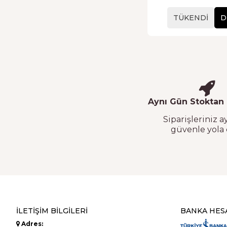
TÜKENDI
D
Aynı Gün Stoktan
Siparişleriniz 
güvenle yola 
İLETIŞIM BILGILERI
BANKA HES
Adres: