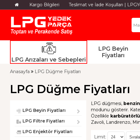
Kargo Bilgileri
Teslimat ve İade Koşulları | LP
LPG Beyin
Fiyatları
LPG Arızaları ve Sebepleri
Anasayfa
LPG Düğme Fiyatları
LPG Düğme Fiyatları
LPG düğmesi,
benzin
modunu gösterir. Kat
LPG Beyin Fiyatları
Özellikle
karbüratörlü
LPG Filtre Fiyatları
Zavoli, Landirenzo, Mi
LPG Enjektör Fiyatları
Limit: