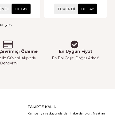
ENDI
DETAY
TÜKENDI
DETAY
eniyor.
 Çevrimiçi Ödeme
En Uygun Fiyat
ile Güvenli Alışveriş
En Bol Çeşit, Doğru Adres!
Deneyimi.
TAKIPTE KALIN
Kampanya ve duyurulardan haberdar olun, fırsatları