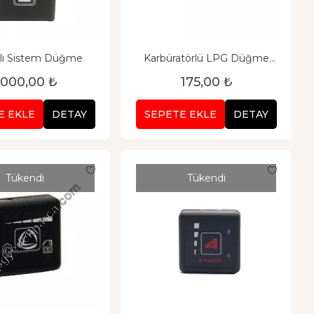
alı Sistem Düğme
Karbüratörlü LPG Düğme
Tesisatı
.000,00 ₺
175,00 ₺
E EKLE
DETAY
SEPETE EKLE
DETAY
Tükendi
Tükendi