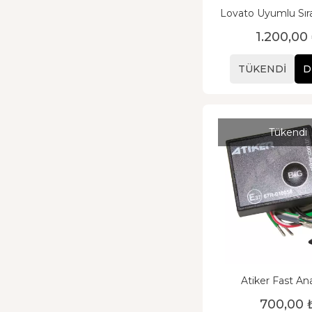
Lovato Uyumlu Sıra
LPG Düğme
1.200,00
TÜKENDI
D
Tükendi
Atiker Fast An
700,00 