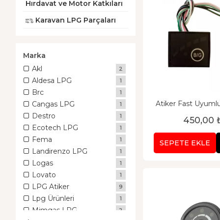
Hırdavat ve Motor Katkıları
Karavan LPG Parçaları
Marka
Akl
2
Aldesa LPG
1
Brc
1
Atiker Fast Uyuml
Cangas LPG
1
Destro
1
450,00 
Ecotech LPG
1
Fema
1
SEPETE EKLE
Landirenzo LPG
1
Logas
1
Lovato
1
LPG Atiker
9
Lpg Ürünleri
1
Mimgas LPG
2