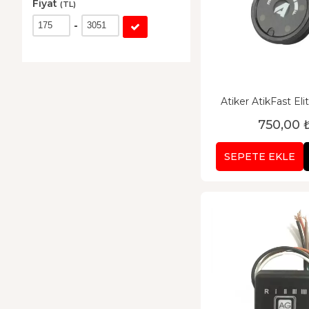
Platinca LPG
Fiyat
1
(TL)
-
Atiker AtikFast Eli
750,00 
SEPETE EKLE