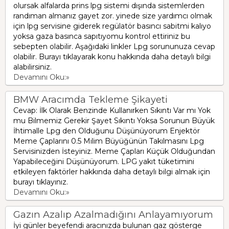
olursak alfalarda prins lpg sistemi dışında sistemlerden
randıman almanız gayet zor. yinede size yardımcı olmak
için lpg servisine giderek regülatör basıncı sabitmi kalıyo
yoksa gaza basınca sapıtıyomu kontrol ettiriniz bu
sebepten olabilir. Aşağıdaki linkler Lpg sorununuza cevap
olabilir. Burayı tıklayarak konu hakkında daha detaylı bilgi
alabilirsiniz.
Devamını Oku:»
BMW Aracımda Tekleme Şikayeti
Cevap: İlk Olarak Benzinde Kullanırken Sıkıntı Var mı Yok
mu Bilmemiz Gerekir Şayet Sıkıntı Yoksa Sorunun Büyük
İhtimalle Lpg den Olduğunu Düşünüyorum Enjektör
Meme Çaplarını 0.5 Milim Büyüğünün Takılmasını Lpg
Servisinizden İsteyiniz. Meme Çapları Küçük Olduğundan
Yapabileceğini Düşünüyorum. LPG yakıt tüketimini
etkileyen faktörler hakkında daha detaylı bilgi almak için
burayı tıklayınız.
Devamını Oku:»
Gazın Azalıp Azalmadığını Anlayamıyorum
İyi günler beyefendi aracınızda bulunan gaz gösterge