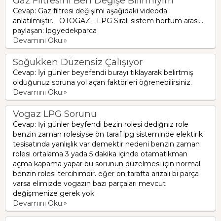
Gaz Filtresini Ben Değişe Bilirmiyim
Cevap: Gaz filtresi değişimi aşağıdaki videoda
anlatılmıştır. OTOGAZ - LPG Sıralı sistem hortum arası...
paylaşan: lpgyedekparca
Devamını Oku:»
Soğukken Düzensiz Çalışıyor
Cevap: İyi günler beyefendi burayı tıklayarak belirtmiş
olduğunuz soruna yol açan faktörleri öğrenebilirsiniz.
Devamını Oku:»
Vogaz LPG Sorunu
Cevap: İyi günler beyfendi bezin rolesi dediğniz role
benzin zaman rolesiyse ön taraf lpg sisteminde elektirik
tesisatında yanlışlık var demektir nedeni benzin zaman
rolesi ortalama 3 yada 5 dakika içinde otamatikman
açma kapama yapar bu sorunun düzelmesi için normal
benzin rolesi tercihimdir. eğer ön tarafta arızalı bi parça
varsa elimizde vogazın bazı parçaları mevcut
değişmenize gerek yok.
Devamını Oku:»