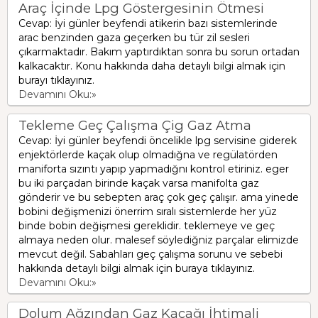
Araç İçinde Lpg Göstergesinin Ötmesi
Cevap: İyi günler beyfendi atikerin bazı sistemlerinde
arac benzinden gaza geçerken bu tür zil sesleri
çıkarmaktadır. Bakım yaptırdıktan sonra bu sorun ortadan
kalkacaktır. Konu hakkında daha detaylı bilgi almak için
burayı tıklayınız.
Devamını Oku:»
Tekleme Geç Çalışma Çig Gaz Atma
Cevap: İyi günler beyfendi öncelikle lpg servisine giderek
enjektörlerde kaçak olup olmadığna ve regülatörden
maniforta sızıntı yapıp yapmadığnı kontrol etiriniz. eger
bu iki parçadan birinde kaçak varsa manifolta gaz
gönderir ve bu sebepten araç çok geç çalışır. ama yinede
bobini değişmenizi önerrim sıralı sistemlerde her yüz
binde bobin değişmesi gereklidir. teklemeye ve geç
almaya neden olur. malesef söylediğniz parçalar elimizde
mevcut değil. Sabahları geç çalışma sorunu ve sebebi
hakkında detaylı bilgi almak için buraya tıklayınız.
Devamını Oku:»
Dolum Ağzından Gaz Kaçağı İhtimali