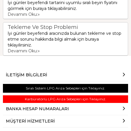
İyi günler beyefendi tartarini uyumlu sıralı beyin fiyatını
görmek için buraya tıklayabilirsiniz.
Devamını Oku:»
Tekleme Ve Stop Problemi
İyi günler beyefendi aracınızda bulunan tekleme ve stop
etme sorunu hakkında bilgi almak için buraya
tıklayilirsiniz.
Devamını Oku:»
İLETIŞIM BILGILERI
Sıralı Sistem LPG Arıza Sebepleri için Tıklayınız.
Karbüratörlü LPG Arıza Sebepleri için Tıklayınız.
BANKA HESAP NUMARALARI
MÜŞTERI HIZMETLERI