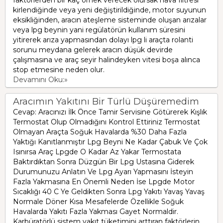
kirlendiğinde veya yeni değiştirildiğinde, motor suyunun
eksikliğinden, aracın ateşleme sisteminde oluşan arızalar
veya lpg beynin yani regülatörün kullanım süresini
yitirerek arıza yapmasından dolayı lpg li araçta rolanti
sorunu meydana gelerek aracın düşük devirde
çalışmasına ve araç seyir halindeyken vitesi boşa alınca
stop etmesine neden olur.
Devamını Oku:»
Aracımın Yakıtını Bir Türlü Düşüremedim
Cevap: Aracınızı İlk Önce Tamir Servisine Götürerek Kışlık
Termostat Olup Olmadığını Kontrol Ettiriniz Termostat
Olmayan Araçta Soğuk Havalarda %30 Daha Fazla
Yaktığı Kanıtlanmıştır Lpg Beyni Ne Kadar Çabuk Ve Çok
Isınırsa Araç Lpgde O Kadar Az Yakar Termostata
Baktırdıktan Sonra Düzgün Bir Lpg Ustasına Giderek
Durumunuzu Anlatın Ve Lpg Ayarı Yapmasını İsteyin
Fazla Yakmasına En Önemli Neden İse Lpgde Motor
Sıcaklığı 40 C Ye Geldikten Sonra Lpg Yakıtı Yavaş Yavaş
Normale Döner Kısa Mesafelerde Özellikle Soğuk
Havalarda Yakıtı Fazla Yakması Gayet Normaldir.
Karbüratörlü sistem yakıt tüketimini arttıran faktörlerin