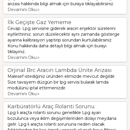
arızası hakkında bilgi almak için buraya tıklayabilirsiniz.
Devamını Oku:»
İlk Geçişte Gaz Yememe
Cevap: Lpg servisine giderek aracın enjektör sürelerini
eşitlettiriniz. sorun düzelecektir aynı zamanda gösterge
ayarına kalibrasyon yaptırıp sorundan kurtulabilirsiniz.
Konu hakkında daha detaylı bilgi almak için burayı
tıklayınız.
Devamını Oku:»
Orjinal Brc Aracın Lambda Ünite Arızası
Malesef istediğiniz üründen elimizde mevcut değildir.
Size tavsiyem düzgün bir lpg servisi bularak lamda
modülünü iptal ettirmenizdir.
Devamını Oku:»
Karbüratörlü Araç Rolanti Sorunu
Lpg li araçta rolanti sorunu genellikle Lpg ayarı
bozulunca veya iklim değişimlerinden dolayı meydana
gelir. Lpg li araçta rolanti sorununa neden olacak
faktörlerden bir kaç örnek verecek olursak hava filtresi