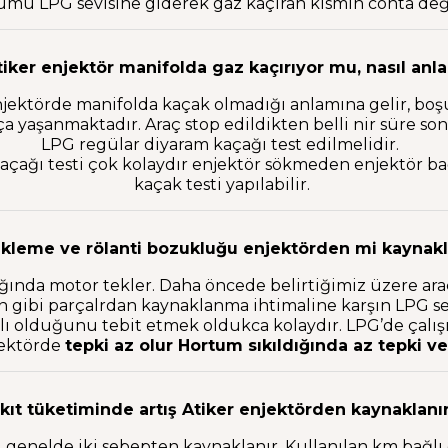
mü LPG sevisine giderek gaz kaçıran kısmın conta deği
tiker enjektör manifolda gaz kaçırıyor mu, nasıl anl
njektörde manifolda kaçak olmadığı anlamına gelir, bo
a yaşanmaktadır. Araç stop edildikten belli nir süre son
LPG regülar diyaram kaçağı test edilmelidir.
kaçağı testi çok kolaydır enjektör sökmeden enjektör 
kaçak testi yapılabilir.
ekleme ve rölanti bozukluğu enjektörden mi kaynakl
ğında motor tekler. Daha öncede belirtiğimiz üzere ar
 gibi parçalrdan kaynaklanma ihtimaline karşın LPG se
olduğunu tebit etmek oldukca kolaydır. LPG’de çalışır
jektörde
tepki az olur Hortum sıkıldığında az tepki ve
akıt tüketiminde artış Atiker enjektörden kaynaklanı
genelde iki sebepten kaynaklanır. Kullanılan km bağlı de