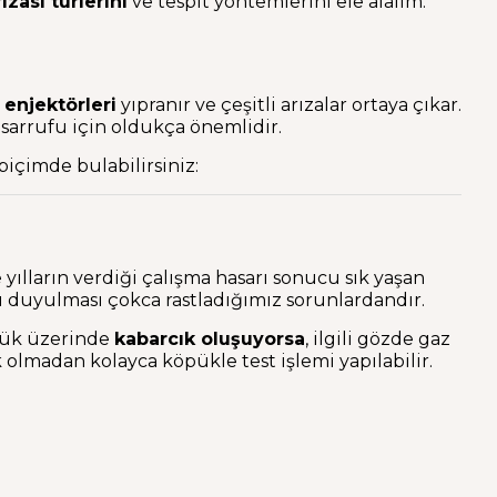
zası türlerini
ve tespit yöntemlerini ele alalım.
enjektörleri
yıpranır ve çeşitli arızalar ortaya çıkar.
asarrufu için oldukça önemlidir.
biçimde bulabilirsiniz:
yılların verdiği çalışma hasarı sonucu sık yaşan
duyulması çokca rastladığımız sorunlardandır.
öpük üzerinde
kabarcık oluşuyorsa
, ilgili gözde gaz
olmadan kolayca köpükle test işlemi yapılabilir.