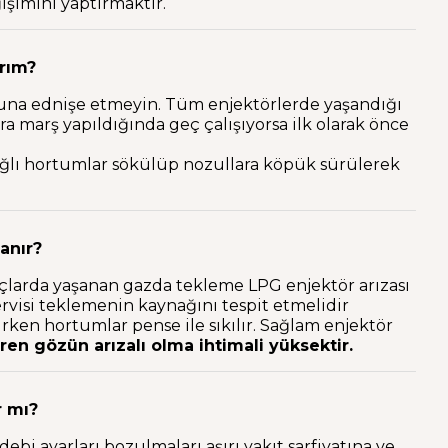
şimini yaptırmaktır.
arım?
şuna ednişe etmeyin. Tüm enjektörlerde yaşandığı
ra marş yapıldığında geç çalışıyorsa ilk olarak önce
bağlı hortumlar sökülüp nozullara köpük sürülerek
anır?
açlarda yaşanan gazda tekleme LPG enjektör arızası
rvisi teklemenin kaynağını tespit etmelidir
ken hortumlar pense ile sıkılır. Sağlam enjektör
ren gözün arızalı olma ihtimali yüksektir.
r mı?
bi ayarları bozulmaları aşırı yakıt sarfiyatına ve