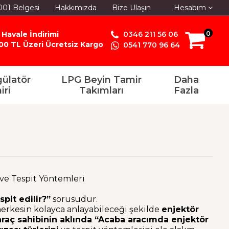
001 Belgesi
Hakkımızda
Bize Ulaşın
Hesabım
 Havale İndirimi
0346 211 56 06
0
00 TL Üzeri Ücretsiz Kargo
0541 770 96 64
ülatör
LPG Beyin Tamir
Daha
iri
Takımları
Fazla
a ve Tespit Yöntemleri
spit edilir?”
sorusudur.
erkesin kolayca anlayabileceği şekilde
enjektör
araç sahibinin aklında “Acaba aracımda enjektör