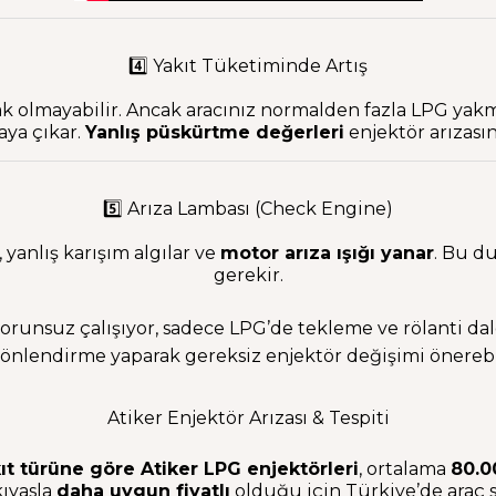
4️⃣ Yakıt Tüketiminde Artış
k olmayabilir. Ancak aracınız normalden fazla LPG yak
aya çıkar.
Yanlış püskürtme değerleri
enjektör arızasın
5️⃣ Arıza Lambası (Check Engine)
yanlış karışım algılar ve
motor arıza ışığı yanar
. Bu d
gerekir.
sorunsuz çalışıyor, sadece LPG’de tekleme ve rölanti d
ış yönlendirme yaparak gereksiz enjektör değişimi önere
Atiker Enjektör Arızası & Tespiti
kıt türüne göre Atiker LPG enjektörleri
, ortalama
80.0
kıyasla
daha uygun fiyatlı
olduğu için Türkiye’de araç sah