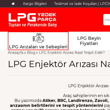
Kargo Bilgileri
Teslimat ve İade Koşulları | LP
LPG Beyin
Fiyatları
LPG Arızaları ve Sebepleri
Anasayfa
»
Blog
»
LPG Enjektör Arızası Nasıl Tespit Edilir?
LPG Enjektör Arızası Nas
LPG Enjektör Arızası 
Araç sahiplerinin en sı
Bu yazımızda
Atiker, BRC, Landirenzo, Zavoli,
arızasının belirtilerini ve tespit yöntemlerini
pay