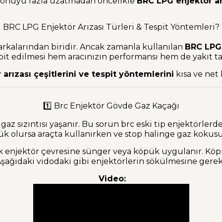
onuyu fazla uzatmadan öncelikle
BRC LPG enjektör arı
BRC LPG Enjektör Arızası Türleri & Tespit Yöntemleri?
rkalarından biridir. Ancak zamanla kullanılan
BRC LPG 
pit edilmesi hem aracınızın performansı hem de yakıt t
arızası çeşitlerini ve tespit yöntemlerini
kısa ve net 
1️⃣ Brc Enjektör Gövde Gaz Kaçağı
 sızıntısı yaşanır. Bu sorun brc eski tip enjektörlerde 
olursa araçta kullanırken ve stop halinge gaz kokusu 
rek enjektör çevresine sünger veya köpük uygulanır. K
Aşağıdaki vidodaki gibi enjektörlerin sökülmesine gerek 
Video: