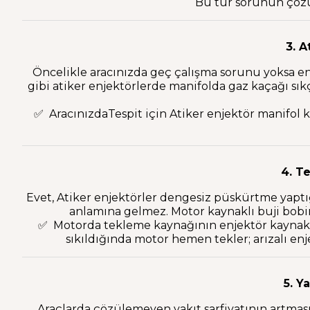
Bu tür sorunun çözü
3. A
Öncelikle aracınızda geç çalışma sorunu yoksa e
gibi atiker enjektörlerde manifolda gaz kaçağı sıkç
✅ AracınızdaTespit için Atiker enjektör manifol 
4. T
Evet, Atiker enjektörler dengesiz püskürtme yaptı
anlamına gelmez. Motor kaynaklı buji bobin
✅ Motorda tekleme kaynağının enjektör kaynaklı 
sıkıldığında motor hemen tekler; arızalı en
5. Y
Araçlarda çözülemeyen yakıt sarfiyatının artması 