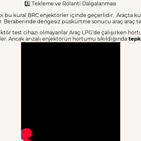
3️⃣ Tekleme ve Rölanti Dalgalanması
u kural BRC enjektörler içinde geçerlidir. Araçta kulll
r. Beraberinde dengesiz püskürtme sonucu araç araç t
ktör test cihazı olmayanlar Araç LPG’de çalışırken hortu
er. Ancak arızalı enjektörün hortumu sıkıldığında
tepk