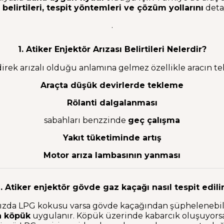
 belirtileri, tespit yöntemleri ve çözüm yollarını
detay
.
1. Atiker Enjektör Arızası Belirtileri Nelerdir?
rek arızalı olduğu anlamına gelmez özellikle aracın tek
Araçta düşük devirlerde tekleme
Rölanti dalgalanması
sabahları benzzinde
geç çalışma
Yakıt tüketiminde artış
Motor arıza lambasının yanması
. Atiker enjektör gövde gaz kaçağı nasıl tespit edili
ızda LPG kokusu varsa gövde kaçağından şüphelenebili
a köpük
uygulanır. Köpük üzerinde kabarcık oluşuyorsa, 