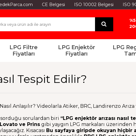
GYedekParca.com
CE Belgesi
ISO 10002 Belgesi
ISO 9
%5
20
LPG Filtre
LPG Enjektör
LPG Reg
Fiyatları
Fiyatları
Tam
ıl Tespit Edilir?
Nasıl Anlaşılır? Videolarla Atiker, BRC, Landirenzo Arız
k sorduğu sorulardan biri
“LPG enjektör arızası nasıl te
 Lovato ve Prins
gibi yaygın LPG markaları üzerinden h
laşacağız. Kısacası
Bu sayfaya giripde okuyan hiçbir 