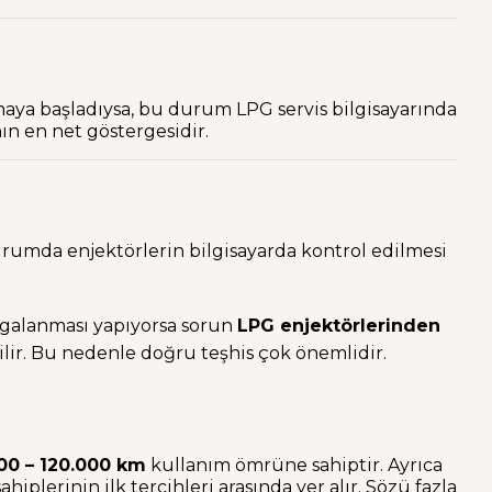
maya başladıysa, bu durum LPG servis bilgisayarında
ın en net göstergesidir.
urumda enjektörlerin bilgisayarda kontrol edilmesi
algalanması yapıyorsa sorun
LPG enjektörlerinden
bilir. Bu nedenle doğru teşhis çok önemlidir.
00 – 120.000 km
kullanım ömrüne sahiptir. Ayrıca
iplerinin ilk tercihleri arasında yer alır. Sözü fazla