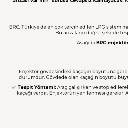
arızası var mı?” sorusu cevapsız kalmayacak.
K
BRC, Türkiye’de en çok tercih edilen LPG sistem ma
Bu arızaların doğru şekilde tes
Aşağıda
BRC enjektör 
Enjektör gövdesindeki kaçağın boyutuna göre gaz
durumdur. Gövdede olan kaçağın boyutu büyük 
✅
Tespit Yöntemi:
Araç çalışırken ve stop edile
kaçağı vardır. Enjektörün yenilenmesi gerekir. 