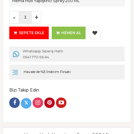
Hema Hızlı Yapıştırıcı Sprey 200 ML
-
+
SEPETE EKLE
HEMEN AL
Whatsapp Sipariş Hattı
0541 770 96 64
Havale ile %3 İndirim Fırsatı
Bizi Takip Edin
𝕏