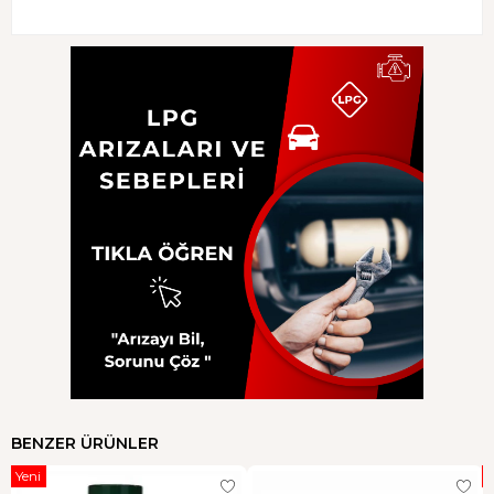
BENZER ÜRÜNLER
Yeni
Y