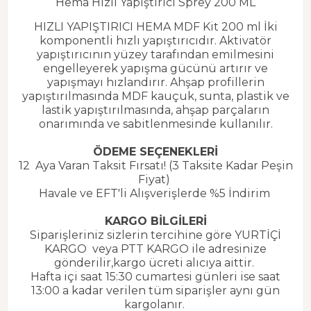
Hema Hızlı Yapıştırıcı Sprey 200 ML
HIZLI YAPIŞTIRICI HEMA MDF Kit 200 ml İki
komponentli hızlı yapıştırıcıdır. Aktivatör
yapıştırıcının yüzey tarafından emilmesini
engelleyerek yapışma gücünü artırır ve
yapışmayı hızlandırır. Ahşap profillerin
yapıştırılmasında MDF kauçuk, sunta, plastik ve
lastik yapıştırılmasında, ahşap parçaların
onarımında ve sabitlenmesinde kullanılır.
ÖDEME SEÇENEKLERİ
12 Aya Varan Taksit Fırsatı! (3 Taksite Kadar Peşin
Fiyat)
Havale ve EFT'li Alışverişlerde %5 İndirim
KARGO BİLGİLERİ
Siparişleriniz sizlerin tercihine göre YURTİÇİ
KARGO veya PTT KARGO ile adresinize
gönderilir,kargo ücreti alıcıya aittir.
Hafta içi saat 15:30 cumartesi günleri ise saat
13:00 a kadar verilen tüm siparişler aynı gün
kargolanır.