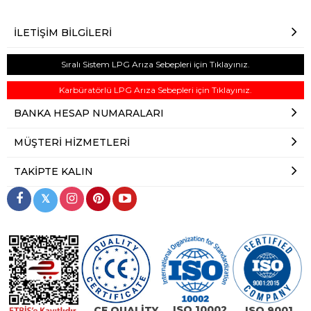
İLETIŞIM BILGILERI
Sıralı Sistem LPG Arıza Sebepleri için Tıklayınız.
Karbüratörlü LPG Arıza Sebepleri için Tıklayınız.
BANKA HESAP NUMARALARI
MÜŞTERI HIZMETLERI
TAKIPTE KALIN
𝕏
ISO 10002
CE QUALİTY
ISO 9001