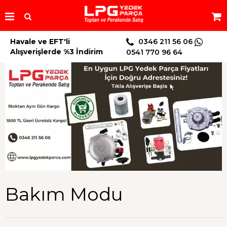
Havale ve EFT'li
0346 211 56 06
Alışverişlerde %3 İndirim
0541 770 96 64
Bakım Modu