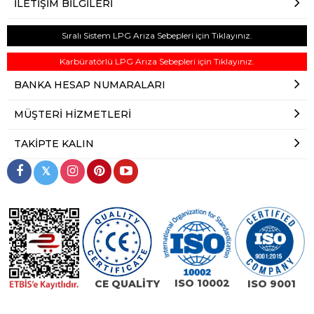
İLETIŞIM BILGILERI
Sıralı Sistem LPG Arıza Sebepleri için Tıklayınız.
Karbüratörlü LPG Arıza Sebepleri için Tıklayınız.
BANKA HESAP NUMARALARI
MÜŞTERI HIZMETLERI
TAKIPTE KALIN
𝕏
ISO 10002
CE QUALİTY
ISO 9001