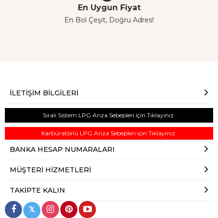
En Uygun Fiyat
En Bol Çeşit, Doğru Adres!
İLETIŞIM BILGILERI
Sıralı Sistem LPG Arıza Sebepleri için Tıklayınız.
Karbüratörlü LPG Arıza Sebepleri için Tıklayınız.
BANKA HESAP NUMARALARI
MÜŞTERI HIZMETLERI
TAKIPTE KALIN
𝕏