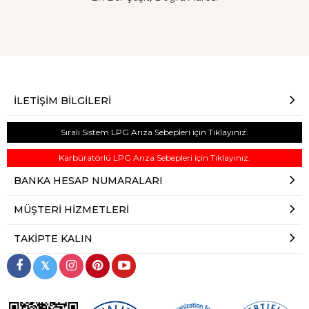
İLETIŞIM BILGILERI
Sıralı Sistem LPG Arıza Sebepleri için Tıklayınız.
Karbüratörlü LPG Arıza Sebepleri için Tıklayınız.
BANKA HESAP NUMARALARI
MÜŞTERI HIZMETLERI
TAKIPTE KALIN
𝕏