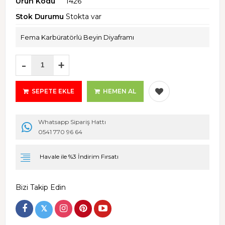
Ürün Kodu
1426
Stok Durumu
Stokta var
Fema Karbüratörlü Beyin Diyaframı
-
+
SEPETE EKLE
HEMEN AL
Whatsapp Sipariş Hattı
0541 770 96 64
Havale ile %3 İndirim Fırsatı
Bizi Takip Edin
𝕏