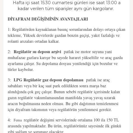
Hafta içi saat 15:30 cumartesi günleri ise saat 13:00 a
kadar verilen tüm siparişler aynı gün kargolanır.
DİYAFRAM DEĞİŞİMİNİN AVANTAJLARI
1: Regülatörden kaynaklanan basınç sorunlarından dolayı ortaya çıkan
tekleme, Yüksek devirlerde gazdan benzin geçişi, yakıt fazlalığı ve
rolanti arızaları ortadan kalkar.
Regülatör su deposu arşivi
2:
patlak ise motor suyuna yani
muhafazae gazlara karışır bu sayede hararet yükseltilir ve araç gazda
ayarlama çalışır. Su depolama dosyası yenilendiği için bozulur ve
türler kaybolur.
LPG Regülatör gaz deposu depolaması
3:
patlak ise araç
sabahları veya bir kaç saat park edildikten sonra marşa baz
alındığında çok geç çalışır. Bunun sebebi regülatör içerisinde kalan
gazın regülatör vakumlamasından manifolda yavaş yavaş sızarak
aracın boğulmasına neden olması. Bu gibi dağıtımın temizlenmesi
için diyafram takımının veya regülatörün yenilenmesi gerekir.
4:
regülatör değişimi servislerinde ortalama 100 ila 150 TL
Fema
arasında yapılmaktadır. Bu ürün, regülatörünüz sayesinde ilk günkü
gibi sağlam ve sorunsuz olacaktır.