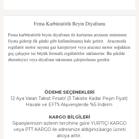
Fema Karbüratörlü Beyin Diyaframı
Fema karbüratörlü beyin diyaframı ile kurtarma arızasını minimum
fiyata giderip ilk günki gibi kullanılmamış hale getirir.
Aracınızda
regülatör motor suyuna gaz karıştırıyor veya aracınız motor soğukken
geç çalışıyor ise büyük formatlı regülatörler saklanırtur. Bu şekilde
düzenleyici veya diyafram takımının çalıştırılması gerekir.
ÖDEME SEÇENEKLERİ
12 Aya Varan Taksit Fırsatı! (3 Taksite Kadar Peşin Fiyat)
Havale ve EFT'li Alışverişlerde %5 İndirim
KARGO BİLGİLERİ
Siparişlerinizin sizlerin tercihine göre YURTİÇİ KARGO
veya PTT KARGO ile adresinize aldığınız,kargo ücreti
alıcıya aittir.