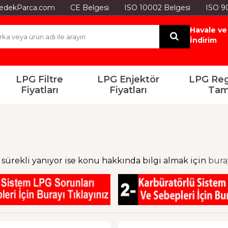
GYedekParca.com
CE Belgesi
ISO 10002 Belgesi
ISO 9
Havale ve 
İndirim
LPG Filtre
LPG Enjektör
LPG Reg
Fiyatları
Fiyatları
Tam
 sürekli yanıyor ise konu hakkında bilgi almak için
bur