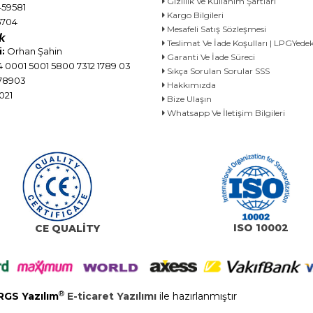
Gizlilik Ve Kullanım Şartları
59581
Kargo Bilgileri
704
Mesafeli Satış Sözleşmesi
Teslimat Ve İade Koşulları | LPGYe
:
Orhan Şahin
Garanti Ve İade Süreci
 0001 5001 5800 7312 1789 03
Sıkça Sorulan Sorular SSS
78903
Hakkımızda
021
Bize Ulaşın
Whatsapp Ve İletişim Bilgileri
ISO 10002
CE QUALİTY
®
RGS Yazılım
E-ticaret Yazılımı
ile hazırlanmıştır