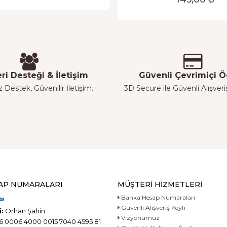
ri Desteği & İletişim
Güvenli Çevrimiçi
z Destek, Güvenilir İletişim.
3D Secure ile Güvenli Alışver
AP NUMARALARI
MÜŞTERI HIZMETLERI
Banka Hesap Numaraları
Güvenli Alışveriş Keyfi
:
Orhan Şahin
Vizyonumuz
6 0006 4000 0015 7040 4595 81