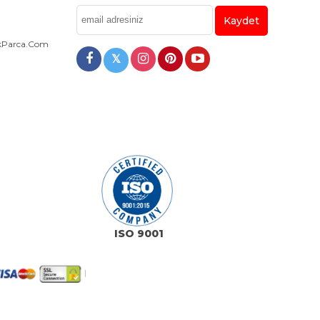
Kaydet
dekParca.com
𝕏
ISO 9001