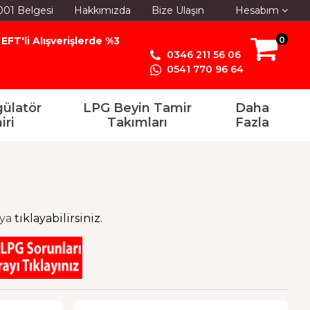
001 Belgesi
Hakkımızda
Bize Ulaşın
Hesabım
EFT'li Alışverişlerde %3
0
0346 211 56 06
0541 770 96 64
ülatör
LPG Beyin Tamir
Daha
iri
Takımları
Fazla
aya
tıklayabilirsiniz.