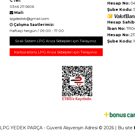
Tel:
Hesap No:
04
0346 211 5606
Şube Kodu:
5
Mail:
lpgdestek@gmail.com
Hesap Sahibi
Çalışma Saatlerimiz:
İban No:
TR04
Haftaiçi hergün / 09:00 - 17:00
Hesap No:
21
Sıralı Sistem LPG Arıza Sebepleri için Tıklayınız.
Şube Kodu:
1
Karbüratörlü LPG Arıza Sebepleri için Tıklayınız.
LPG YEDEK PARÇA - Güvenli Alışverişin Adresi © 2026 | Bu site