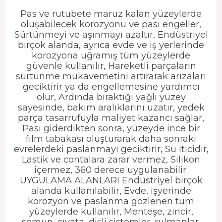
Pas ve rutubete maruz kalan yüzeylerde
oluşabilecek korozyonu ve pası engeller,
Sürtünmeyi ve aşınmayı azaltır, Endüstriyel
birçok alanda, ayrıca evde ve iş yerlerinde
korozyona uğramış tüm yüzeylerde
güvenle kullanılır, Hareketli parçaların
sürtünme mukavemetini artırarak arızaları
geciktirir ya da engellemesine yardımcı
olur, Ardında bıraktığı yağlı yüzey
sayesinde, bakım aralıklarını uzatır, yedek
parça tasarrufuyla maliyet kazancı sağlar,
Pası giderdikten sonra, yüzeyde ince bir
film tabakası oluşturarak daha sonraki
evrelerdeki paslanmayı geciktirir, Su iticidir,
Lastik ve contalara zarar vermez, Silikon
içermez, 360 derece uygulanabilir.
UYGULAMA ALANLARI Endüstriyel birçok
alanda kullanılabilir, Evde, işyerinde
korozyon ve paslanma gözlenen tüm
yüzeylerde kullanılır, Menteşe, zincir,
somun, cıvata, dişli sistemler, rulmanlar,