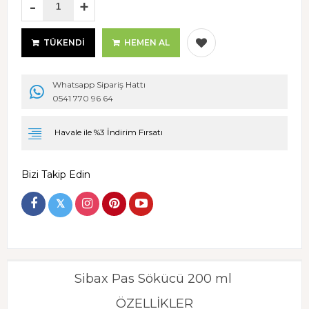
-
+
TÜKENDI
HEMEN AL
Whatsapp Sipariş Hattı
0541 770 96 64
Havale ile %3 İndirim Fırsatı
Bizi Takip Edin
𝕏
Sibax Pas Sökücü 200 ml
ÖZELLİKLER