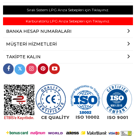
Sıralı Sistem LPG Arıza Sebepleri için Tıklayınız.
Karbüratörlü LPG Arıza Sebepleri için Tıklayınız.
BANKA HESAP NUMARALARI
MÜŞTERI HIZMETLERI
TAKIPTE KALIN
𝕏
ISO 10002
CE QUALİTY
ISO 9001