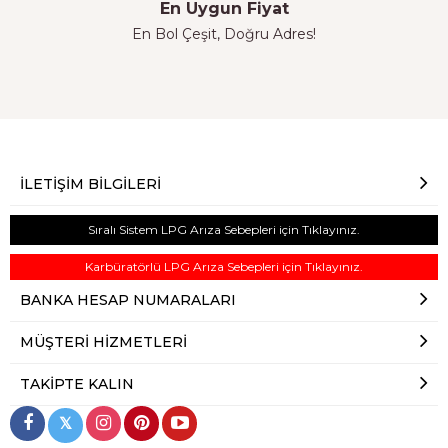
En Uygun Fiyat
En Bol Çeşit, Doğru Adres!
İLETIŞIM BILGILERI
Sıralı Sistem LPG Arıza Sebepleri için Tıklayınız.
Karbüratörlü LPG Arıza Sebepleri için Tıklayınız.
BANKA HESAP NUMARALARI
MÜŞTERI HIZMETLERI
TAKIPTE KALIN
𝕏