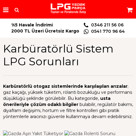
%5 Havale İndirimi
0346 211 56 06
2000 TL Üzeri Ücretsiz Kargo
0541 770 96 64
Karbüratörlü Sistem
LPG Sorunları
Karbüratörlü otogaz sistemlerinde karşılaşılan arızalar
;
gaz kaçağı, yüksek tüketim, rölanti bozukluğu ve performans
düşüklüğü şeklinde görülebilir. Bu kategoride,
usta
önerileriyle çözüm odaklı bilgiler
bulabilir, regülatör bakımı,
diyafram değişimi, hortum ve filtre kontrolleri gibi pratik
yöntemlerle aracınızı güvenle kullanmaya devam edebilirsiniz.