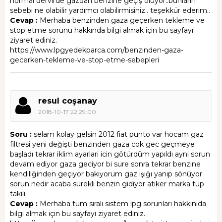
normal dervirde gazdan benzine geçiş oluyor..bunlarin
sebebi ne olabilir yardımcı olabilirmisiniz.. teşekkür ederim..
Cevap :
Merhaba benzinden gaza geçerken tekleme ve
stop etme sorunu hakkında bilgi almak için bu sayfayı
ziyaret ediniz.
https://www.lpgyedekparca.com/benzinden-gaza-
gecerken-tekleme-ve-stop-etme-sebepleri
resul coşanay
2018-10-17 22:29:00
Soru :
selam kolay gelsin 2012 fiat punto var hocam gaz
filtresi yeni değişti benzinden gaza cok gec geçmeye
başladı tekrar iklim ayarlari icin götürdüm yapıldı ayni sorun
devam ediyor gaza geciyor bi sure sonra tekrar benzine
kendiliğinden geçiyor bakıyorum gaz ışığı yanıp sönüyor
sorun nedir acaba sürekli benzin gidiyor atiker marka tüp
takılı
Cevap :
Merhaba tüm sıralı sistem lpg sorunları hakkınıda
bilgi almak için bu sayfayı ziyaret ediniz.