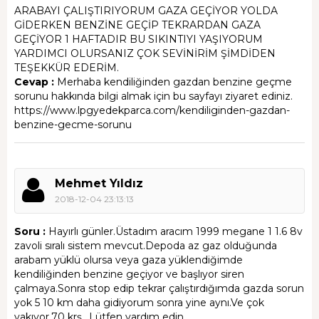
ARABAYI ÇALIŞTIRIYORUM GAZA GEÇİYOR YOLDA
GİDERKEN BENZİNE GEÇİP TEKRARDAN GAZA
GEÇİYOR 1 HAFTADIR BU SIKINTIYI YAŞIYORUM
YARDIMCI OLURSANIZ ÇOK SEVİNİRİM ŞİMDİDEN
TEŞEKKÜR EDERİM.
Cevap :
Merhaba kendiliğinden gazdan benzine geçme
sorunu hakkında bilgi almak için bu sayfayı ziyaret ediniz.
https://www.lpgyedekparca.com/kendiliginden-gazdan-
benzine-gecme-sorunu
Mehmet Yıldız
2018-12-04 23:13:13
Soru :
Hayırlı günler.Üstadım aracım 1999 megane 1 1.6 8v
zavoli sıralı sistem mevcut.Depoda az gaz olduğunda
arabam yüklü olursa veya gaza yüklendiğimde
kendiliğinden benzine geçiyor ve başlıyor siren
çalmaya.Sonra stop edip tekrar çalıştırdığımda gazda sorun
yok 5 10 km daha gidiyorum sonra yine aynı.Ve çok
yakıyor.70 krş ..Lütfen yardım edin.