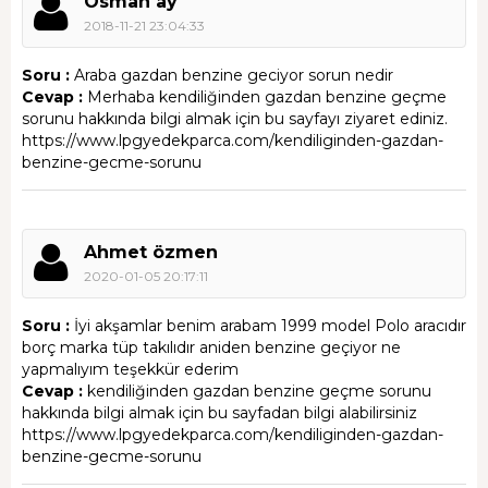
Osman ay
2018-11-21 23:04:33
Soru :
Araba gazdan benzine geciyor sorun nedir
Cevap :
Merhaba kendiliğinden gazdan benzine geçme
sorunu hakkında bilgi almak için bu sayfayı ziyaret ediniz.
https://www.lpgyedekparca.com/kendiliginden-gazdan-
benzine-gecme-sorunu
Ahmet özmen
2020-01-05 20:17:11
Soru :
İyi akşamlar benim arabam 1999 model Polo aracıdır
borç marka tüp takılıdır aniden benzine geçiyor ne
yapmalıyım teşekkür ederim
Cevap :
kendiliğinden gazdan benzine geçme sorunu
hakkında bilgi almak için bu sayfadan bilgi alabilirsiniz
https://www.lpgyedekparca.com/kendiliginden-gazdan-
benzine-gecme-sorunu