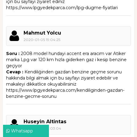
için bu sayfayı ziyaret ediniz
https://www.lpgyedekparca.com/lpg-dugme-fiyatlari
Mahmut Yolcu
2020-01-05 19:04:25
Soru :
2008 model hundayi accent era aracım var Atiker
marka Lpg var 120 km hızla giderken gaz i kesip benzine
geçiyor
Cevap :
Kendiliğinden gazdan benzine geçme sorunu
hakkında bilgi almak için bu sayfayı ziyaret edebilir ve
makaleyi dikkatlice okuyabilirsiniz
https://www.lpgyedekparca.com/kendiliginden-gazdan-
benzine-gecme-sorunu
Huseyin Altintas
2020-01-05 19:03:04
Whatsapp