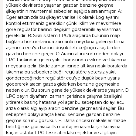
yüksek devirlerde yaşanan gazdan benzine geçme
şikayetinin muhtemel sebepleri aşağıda sıralanmıştır. A:
Eğer aracınızda bu şikayet var ise ilk olarak Lpg ayarını
kontrol ettirmeniz gereklidir çünki iklim ve mevsimlere
göre regülatör basıncı değişim gösterebilir ayarlanması
gereklidir. B: Sıralı sistem LPG'li araçlarda bulunan map
bağlantı hortumlarında zamanla meydana gelen yırtılma
aşınnma ecu'ya basıncı düşük ileteceği için araç birden
gazdan benzine geçer. C: Aracın altını sürtmeden dolayı
LPG tankından gelen yakıt borusunda ezilme ve tıkanma
meydana gelir. Birde zaman içinde alt kısımdaki borularda
tıkanma bu sebeplere bağlı regülatöre yetersiz yakıt
göndereceğinden regülatör ecu'ye düşük basın uyarısı
gödererek aracın gazda giderken benzine geçmesine
neden olur. Bu sorun genelde yüksek devirlerde yaşanır. D:
LPG beyin diyaframı zaman içerisinde çalışma özelliğini
yitirerek basınç hatasına yol açar bu sebepten dolayı ecu
arıza olarak algılayıp aracın benzine geçmesini sağlar. Bu
sebepten dolayı araçta kendi kendine gazdan benzine
geçme sorunu gözükür. E: Daha önceki makalelerimizde
belirtiğimiz gibi araca ilk montaj esnasında işin kolayına
kaçan ustalar LPG tessisatındakı enjektör ve algılayıcı