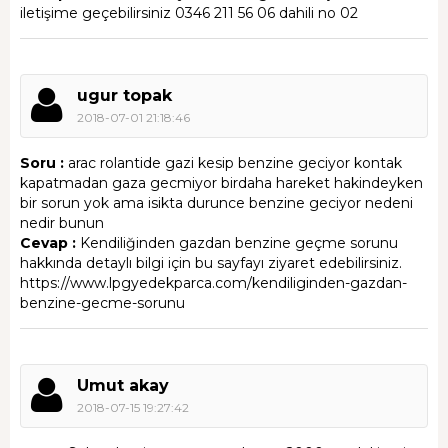
iletişime geçebilirsiniz 0346 211 56 06 dahili no 02
ugur topak
2018-07-01 21:18:46
Soru :
arac rolantide gazi kesip benzine geciyor kontak
kapatmadan gaza gecmiyor birdaha hareket hakindeyken
bir sorun yok ama isikta durunce benzine geciyor nedeni
nedir bunun
Cevap :
Kendiliğinden gazdan benzine geçme sorunu
hakkında detaylı bilgi için bu sayfayı ziyaret edebilirsiniz.
https://www.lpgyedekparca.com/kendiliginden-gazdan-
benzine-gecme-sorunu
Umut akay
2018-07-15 19:27:42