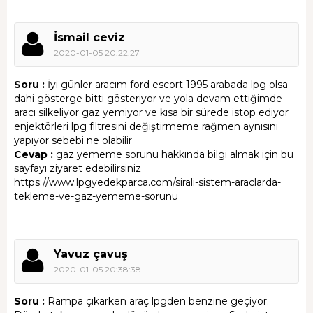
İsmail ceviz
2020-01-05 20:22:27
Soru :
İyi günler aracım ford escort 1995 arabada lpg olsa
dahi gösterge bitti gösteriyor ve yola devam ettiğimde
aracı silkeliyor gaz yemiyor ve kısa bir sürede istop ediyor
enjektörleri lpg filtresini değiştirmeme rağmen aynısını
yapıyor sebebi ne olabilir
Cevap :
gaz yememe sorunu hakkında bilgi almak için bu
sayfayı ziyaret edebilirsiniz
https://www.lpgyedekparca.com/sirali-sistem-araclarda-
tekleme-ve-gaz-yememe-sorunu
Yavuz çavuş
2020-01-05 20:38:38
Soru :
Rampa çıkarken araç lpgden benzine geçiyor.