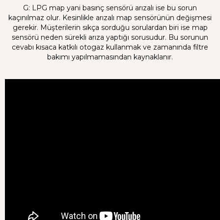
G: LPG map yani basınç sensörü arızalı ise bu sorun
kaçınılmaz olur. Kesinlikle arızalı map sensörünün değişmesi
gerekir. Müşterilerin sıkça sorduğu sorulardan biri ise map
sensörü neden sürekli arıza yaptığı sorusudur. Bu sorunun
cevabı kısaca katkılı otogaz kullanmak ve zamanında filtre
bakımı yapılmamasından kaynaklanır.