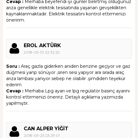
Cevap :
Merhaba beyefendi iyi günler belirtmiş olduğunuz
arıza genellikle elektrik tesisatında yaşanan gevşeklikten
kaynaklanmaktadır. Elektrik tesisatını kontrol ettirmenizi
öneririm.
EROL AKTÜRK
2018-05-10 22:32:25
Soru :
Araç gazla giderken aniden benzine geçiyor ve gaz
düğmesi yanp sönüyor ,siren sesi yapıyor ara sırada araç
arıza lambası yanıyor sebep ne olabilir .şimdiden teşekür
ederim
Cevap :
Merhaba Lpg ayarı ve lpg regülatör basınç ayarını
kontrol ettirmenizi öneririz. Detaylı açıklama yazımızda
yapılmıştır.
CAN ALPER YİĞİT
2018-05-23 23:29:01