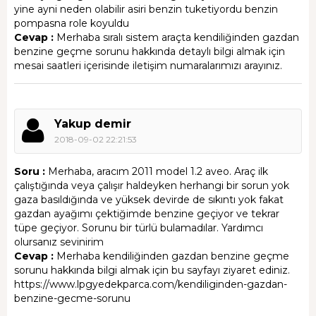
yine ayni neden olabilir asiri benzin tuketiyordu benzin
pompasna role koyuldu
Cevap :
Merhaba sıralı sistem araçta kendiliğinden gazdan
benzine geçme sorunu hakkında detaylı bilgi almak için
mesai saatleri içerisinde iletişim numaralarımızı arayınız.
Yakup demir
2018-09-02 22:21:53
Soru :
Merhaba, aracım 2011 model 1.2 aveo. Araç ilk
çalıştığında veya çalışır haldeyken herhangi bir sorun yok
gaza basıldığında ve yüksek devirde de sıkıntı yok fakat
gazdan ayağımı çektiğimde benzine geçiyor ve tekrar
tüpe geçiyor. Sorunu bir türlü bulamadılar. Yardımcı
olursanız sevinirim
Cevap :
Merhaba kendiliğinden gazdan benzine geçme
sorunu hakkında bilgi almak için bu sayfayı ziyaret ediniz.
https://www.lpgyedekparca.com/kendiliginden-gazdan-
benzine-gecme-sorunu