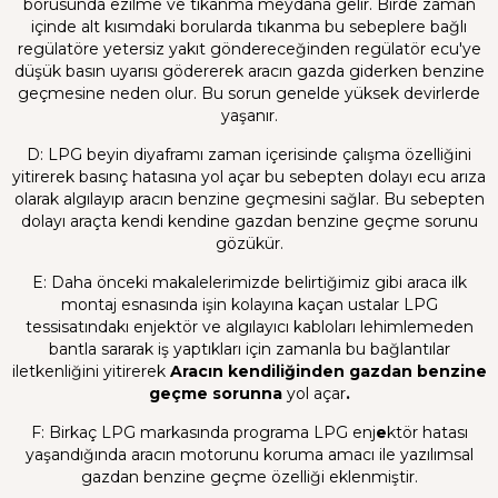
borusunda ezilme ve tıkanma meydana gelir. Birde zaman
içinde alt kısımdaki borularda tıkanma bu sebeplere bağlı
regülatöre yetersiz yakıt göndereceğinden regülatör ecu'ye
düşük basın uyarısı gödererek aracın gazda giderken benzine
geçmesine neden olur. Bu sorun genelde yüksek devirlerde
yaşanır.
D: LPG beyin diyaframı zaman içerisinde çalışma özelliğini
yitirerek basınç hatasına yol açar bu sebepten dolayı ecu arıza
olarak algılayıp aracın benzine geçmesini sağlar. Bu sebepten
dolayı araçta kendi kendine gazdan benzine geçme sorunu
gözükür.
E: Daha önceki makalelerimizde belirtiğimiz gibi araca ilk
montaj esnasında işin kolayına kaçan ustalar LPG
tessisatındakı enjektör ve algılayıcı kabloları lehimlemeden
bantla sararak iş yaptıkları için zamanla bu bağlantılar
iletkenliğini yitirerek
Aracın kendiliğinden gazdan benzine
geçme sorunna
yol açar
.
F:
Birkaç LPG markasında programa
LPG enj
e
ktör hatası
yaşandığında aracın motorunu koruma amacı ile yazılımsal
gazdan benzine geçme özelliği eklenmiştir.