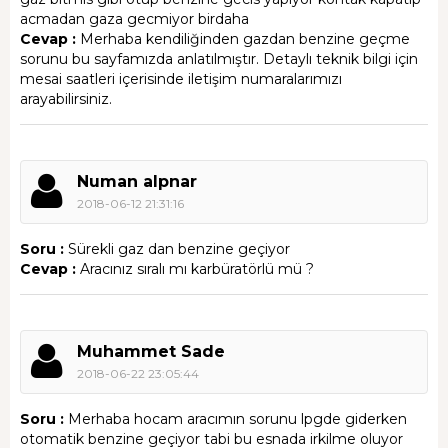
acmadan gaza gecmiyor birdaha
Cevap :
Merhaba kendiliğinden gazdan benzine geçme
sorunu bu sayfamızda anlatılmıştır. Detaylı teknik bilgi için
mesai saatleri içerisinde iletişim numaralarımızı
arayabilirsiniz.
Numan alpnar
2018-06-12 21:31:16
Soru :
Sürekli gaz dan benzine geçiyor
Cevap :
Aracınız sıralı mı karbüratörlü mü ?
Muhammet Sade
2018-06-22 23:05:44
Soru :
Merhaba hocam aracımın sorunu lpgde giderken
otomatik benzine geçiyor tabi bu esnada irkilme oluyor