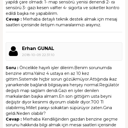
yapıldı çare olmadı: 1- map sensörü. yenisi denendi 2- ısı
sensörü 3- gazı kesen valfler 4- sigorta ve soketler kontro
edildi başka ne yapabilirim.
Cevap :
Merhaba detaylı teknik destek almak için mesaj
saatleri içerisinde iletişim numaralarımızı arayınız.
Erhan GUNAL
2018-10-09 22:31:10
Soru :
Öncelikle hayırlı işler dilerim.Benim sorunumda
benzine atma.Yalnız 4 ustaya en az 10 kez
gittim.Sistemde hiçbir sorun gözükmüyor.Attığında ikaz
yanarkende bağlandı bilgisayara herşey normal.Regülatör
değişti map sağlam dendi.Gazı en iyiler denilen
markalardan başka almam.En son gittiğim usta beyni
değiştir diyor kesinmi diyorum olabilir diyor.700 Tl
olabilirmiş.Millet parayı sokaktan süpürüyor zaten.Gına
geldi.Neden olabilir?
Cevap :
Merhaba Kendiliğinden gazdan benzine geçme
sorunu hakkında bilgi almak için mesai saatleri içerisinde