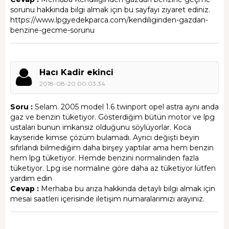
sorunu hakkında bilgi almak için bu sayfayı ziyaret ediniz.
https://www.lpgyedekparca.com/kendiliginden-gazdan-
benzine-gecme-sorunu
Hacı Kadir ekinci
2018-08-20 00:03:34
Soru :
Selam. 2005 model 1.6 twinport opel astra aynı anda
gaz ve benzin tüketiyor. Gösterdiğim bütün motor ve lpg
ustaları bunun imkansız olduğunu söylüyorlar. Koca
kayseride kimse çözüm bulamadı. Ayrıcı değişti beyin
sıfırlandı bilmediğim daha birşey yaptılar ama hem benzin
hem lpg tüketiyor. Hemde benzini normalinden fazla
tüketiyor. Lpg ise normaline göre daha az tüketiyor lütfen
yardım edin
Cevap :
Merhaba bu arıza hakkında detaylı bilgi almak için
mesai saatleri içerisinde iletişim numaralarımızı arayınız.