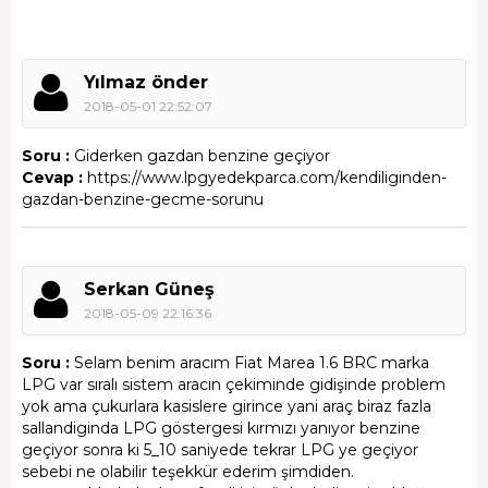
Yılmaz önder
2018-05-01 22:52:07
Soru :
Giderken gazdan benzine geçiyor
Cevap :
https://www.lpgyedekparca.com/kendiliginden-
gazdan-benzine-gecme-sorunu
Serkan Güneş
2018-05-09 22:16:36
Soru :
Selam benim aracım Fiat Marea 1.6 BRC marka
LPG var sıralı sistem aracın çekiminde gidişinde problem
yok ama çukurlara kasislere girince yani araç biraz fazla
sallandiginda LPG göstergesi kırmızı yanıyor benzine
geçiyor sonra ki 5_10 saniyede tekrar LPG ye geçiyor
sebebi ne olabilir teşekkür ederim şimdiden.