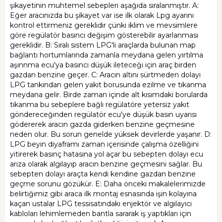
şikayetinin muhtemel sebepleri aşağıda sıralanmıştır. A:
Eğer aracınızda bu şikayet var ise ilk olarak Lpg ayarını
kontrol ettirmeniz gereklidir çünki iklim ve mevsimlere
göre regülatör basıncı değişim gösterebilir ayarlanması
gereklidir. B: Sıralı sistem LPG'li araçlarda bulunan map
bağlantı hortumlarında zamanla meydana gelen yırtılma
aşınnma ecu'ya basıncı düşük ileteceği için araç birden
gazdan benzine geçer. C: Aracın altını sürtmeden dolayı
LPG tankından gelen yakıt borusunda ezilme ve tıkanma
meydana gelir. Birde zaman içinde alt kısımdaki borularda
tıkanma bu sebeplere bağlı regülatöre yetersiz yakıt
göndereceğinden regülatör ecu'ye düşük basın uyarısı
gödererek aracın gazda giderken benzine geçmesine
neden olur. Bu sorun genelde yüksek devirlerde yaşanır. D:
LPG beyin diyaframı zaman içerisinde çalışma özelliğini
yitirerek basınç hatasına yol açar bu sebepten dolayı ecu
arıza olarak algılayıp aracın benzine geçmesini sağlar. Bu
sebepten dolayı araçta kendi kendine gazdan benzine
geçme sorunu gözükür. E: Daha önceki makalelerimizde
belirtiğimiz gibi araca ilk montaj esnasında işin kolayına
kaçan ustalar LPG tessisatındakı enjektör ve algılayıcı
kabloları lehimlemeden bantla sararak iş yaptıkları için