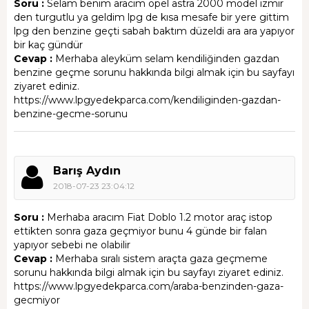
Soru :
Selam benim aracım opel astra 2000 model izmir
den turgutlu ya geldim lpg de kısa mesafe bir yere gittim
lpg den benzine geçti sabah baktım düzeldi ara ara yapıyor
bir kaç gündür
Cevap :
Merhaba aleyküm selam kendiliğinden gazdan
benzine geçme sorunu hakkında bilgi almak için bu sayfayı
ziyaret ediniz.
https://www.lpgyedekparca.com/kendiliginden-gazdan-
benzine-gecme-sorunu
Barış Aydın
2018-07-23 23:04:12
Soru :
Merhaba aracım Fiat Doblo 1.2 motor araç istop
ettikten sonra gaza geçmiyor bunu 4 günde bir falan
yapıyor sebebi ne olabilir
Cevap :
Merhaba sıralı sistem araçta gaza geçmeme
sorunu hakkında bilgi almak için bu sayfayı ziyaret ediniz.
https://www.lpgyedekparca.com/araba-benzinden-gaza-
gecmiyor