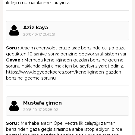
iletişim numaralarımızı arayınız.
Aziz kaya
2018-10-17 21:45:51
Soru :
Aracım cherwolet cruze araç benzinde çalışıp gaza
geçtikten 10 saniye sonra benzine geçiyor.sıralı sistem var
Cevap :
Merhaba kendiliğinden gazdan benzine geçme
sorunu hakkında bilgi almak için bu sayfayı ziyaret ediniz.
https://www.lpgyedekparca.com/kendiliginden-gazdan-
benzine-gecme-sorunu
Mustafa çimen
2018-10-17 23:28:02
Soru :
Merhaba aracın Opel vectra ilk calıştığı zaman
benzinden gaza geçis sırasında araba istop ediyor.. birde