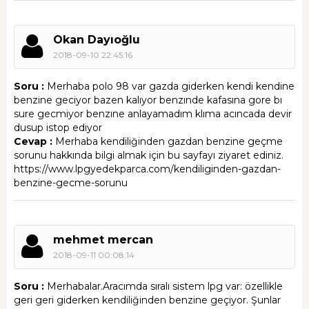
Okan Dayıoğlu
2018-09-10 22:45:16
Soru :
Merhaba polo 98 var gazda giderken kendi kendine
benzine geciyor bazen kalıyor benzınde kafasına gore bı
sure gecmiyor benzıne anlayamadım klıma acıncada devir
dusup istop ediyor
Cevap :
Merhaba kendiliğinden gazdan benzine geçme
sorunu hakkında bilgi almak için bu sayfayı ziyaret ediniz.
https://www.lpgyedekparca.com/kendiliginden-gazdan-
benzine-gecme-sorunu
mehmet mercan
2018-09-11 00:08:14
Soru :
Merhabalar.Aracımda sıralı sistem lpg var: özellikle
geri geri giderken kendiliğinden benzine geçiyor. Şunlar