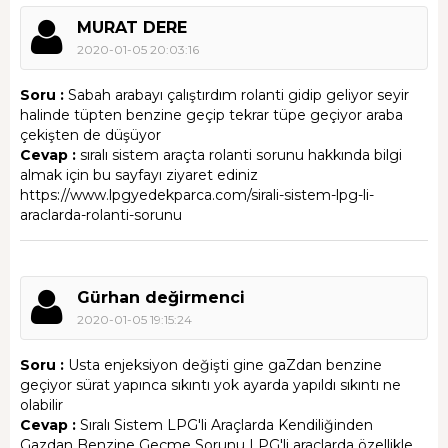
MURAT DERE
2020-01-05 20:03:16
Soru :
Sabah arabayı çalıştırdım rolanti gidip geliyor seyir
halinde tüpten benzine geçip tekrar tüpe geçiyor araba
çekişten de düşüyor
Cevap :
sıralı sistem araçta rolanti sorunu hakkında bilgi
almak için bu sayfayı ziyaret ediniz
https://www.lpgyedekparca.com/sirali-sistem-lpg-li-
araclarda-rolanti-sorunu
Gürhan değirmenci
2020-01-05 19:15:24
Soru :
Usta enjeksiyon değişti gine gaZdan benzine
geçiyor sürat yapınca sıkıntı yok ayarda yapıldı sıkıntı ne
olabilir
Cevap :
Sıralı Sistem LPG'li Araçlarda Kendiliğinden
Gazdan Benzine Geçme Sorunu LPG'li araçlarda özellikle