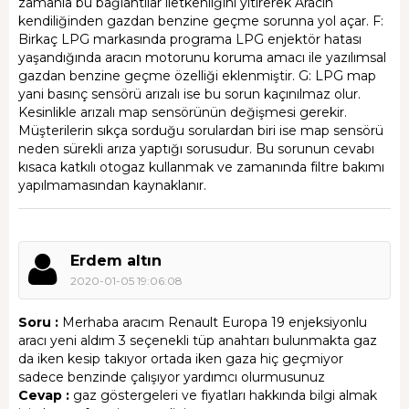
zamanla bu bağlantılar iletkenliğini yitirerek Aracın
kendiliğinden gazdan benzine geçme sorunna yol açar. F:
Birkaç LPG markasında programa LPG enjektör hatası
yaşandığında aracın motorunu koruma amacı ile yazılımsal
gazdan benzine geçme özelliği eklenmiştir. G: LPG map
yani basınç sensörü arızalı ise bu sorun kaçınılmaz olur.
Kesinlikle arızalı map sensörünün değişmesi gerekir.
Müşterilerin sıkça sorduğu sorulardan biri ise map sensörü
neden sürekli arıza yaptığı sorusudur. Bu sorunun cevabı
kısaca katkılı otogaz kullanmak ve zamanında filtre bakımı
yapılmamasından kaynaklanır.
Erdem altın
2020-01-05 19:06:08
Soru :
Merhaba aracım Renault Europa 19 enjeksiyonlu
aracı yeni aldım 3 seçenekli tüp anahtarı bulunmakta gaz
da iken kesip takıyor ortada iken gaza hiç geçmiyor
sadece benzinde çalışıyor yardımcı olurmusunuz
Cevap :
gaz göstergeleri ve fiyatları hakkında bilgi almak