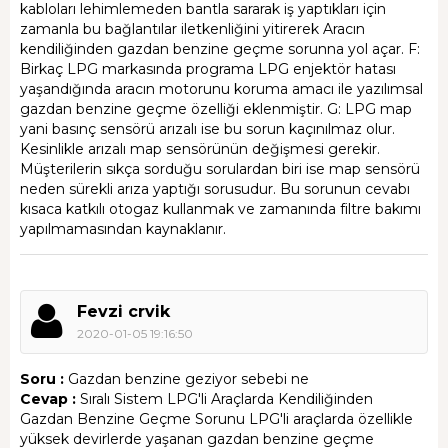
kabloları lehimlemeden bantla sararak iş yaptıkları için
zamanla bu bağlantılar iletkenliğini yitirerek Aracın
kendiliğinden gazdan benzine geçme sorunna yol açar. F:
Birkaç LPG markasında programa LPG enjektör hatası
yaşandığında aracın motorunu koruma amacı ile yazılımsal
gazdan benzine geçme özelliği eklenmiştir. G: LPG map
yani basınç sensörü arızalı ise bu sorun kaçınılmaz olur.
Kesinlikle arızalı map sensörünün değişmesi gerekir.
Müşterilerin sıkça sorduğu sorulardan biri ise map sensörü
neden sürekli arıza yaptığı sorusudur. Bu sorunun cevabı
kısaca katkılı otogaz kullanmak ve zamanında filtre bakımı
yapılmamasından kaynaklanır.
Fevzi crvik
2020-01-05 19:16:50
Soru :
Gazdan benzine geziyor sebebi ne
Cevap :
Sıralı Sistem LPG'li Araçlarda Kendiliğinden
Gazdan Benzine Geçme Sorunu LPG'li araçlarda özellikle
yüksek devirlerde yaşanan gazdan benzine geçme