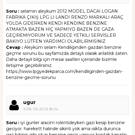
Soru :
selamın aleykum 2012 MODEL DACAİ LOGAN
FABRİKA ÇIKIŞ LPG Lİ LANDI RENZO MARKALI ARAÇ
YOLDA GİDERKEN KENDİ KENDİNE BENZİNE
ATMAKTA BAZEN HİÇ YAPMIYO BAZEN DE GAZA
GEÇİREMİYORUM VE SADECE YETKİLİ SERVİSLER
BAKIYO LÜTFEN YARDIMCI OLABİLİRMİSİNİZ
Cevap :
Aleyküm selam Kendiliğinden gazdan benzine
geçme sorunu bu sayfamızda detaylı olarak anlatıldı zaten.
Daha detaylı bilgi için mesai saatleri içerisinde bizimle
iletişime geçebilirsiniz.
https://www.lpgyedekparca.com/kendiliginden-gazdan-
benzine-gecme-sorunu
ugur
2018-05-25 23:18:24
Soru :
iyi gunler aracim rolentideyken gazi kesip benzine
geciyor. harekett halinde sikinti yok ama isikta durunca
gaz bitmis gibi otup benzine gecis yapiyor kontak kapatip