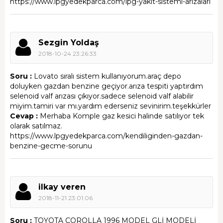
https://www.lpgyedekparca.com/lpg-yakit-sistemi-arizalari
Sezgin Yoldaş
2018-10-24 23:26:33
Soru :
Lovato sıralı sistem kullanıyorum.araç depo
doluyken gazdan benzine geçiyor.arıza tespiti yaptırdım
selenoid valf arızası çıkıyor.sadece selenoid valf alabilir
miyim.tamiri var mı.yardım ederseniz sevinirim.teşekkürler
Cevap :
Merhaba Komple gaz kesici halinde satılıyor tek
olarak satılmaz.
https://www.lpgyedekparca.com/kendiliginden-gazdan-
benzine-gecme-sorunu
ilkay veren
2018-11-21 23:01:06
Soru :
TOYOTA COROLLA 1996 MODEL GLİ MODELİ