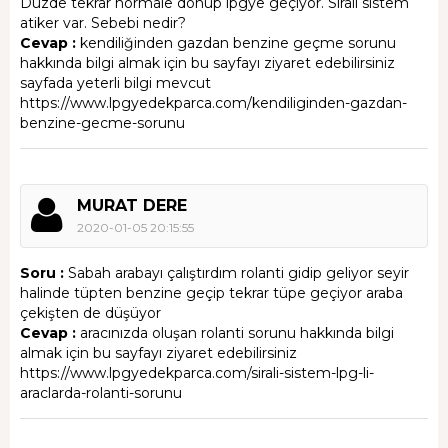
Düzde tekrar normale dönüp lpgye geçiyor. Sıralı sistem
atiker var. Sebebi nedir?
Cevap :
kendiliğinden gazdan benzine geçme sorunu
hakkında bilgi almak için bu sayfayı ziyaret edebilirsiniz
sayfada yeterli bilgi mevcut
https://www.lpgyedekparca.com/kendiliginden-gazdan-
benzine-gecme-sorunu
MURAT DERE
2020-01-05 20:15:55
Soru :
Sabah arabayı çalıştırdım rolanti gidip geliyor seyir
halinde tüpten benzine geçip tekrar tüpe geçiyor araba
çekişten de düşüyor
Cevap :
aracınızda oluşan rolanti sorunu hakkında bilgi
almak için bu sayfayı ziyaret edebilirsiniz
https://www.lpgyedekparca.com/sirali-sistem-lpg-li-
araclarda-rolanti-sorunu