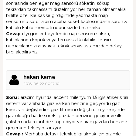
sonrasında ben eğer mağ sensörü söketini söküp
tekrardan takmassam düzelmiyor her zaman olmamakla
birlilte özellikle kasise girdiğimde yapmakta map
sensörünü sofor aldım acaba söket kaplosundamı sorun 3
kablolu kablo mevcutmudur sizde brc marka
Cevap :
İyi günler beyefendi map sensörü soketi,
kablolarında kopuk veya temassızlık olabilir. İletişim
numaralarımızı arayarak teknik servis ustamızdan detaylı
bilgi alabilirsiniz.
hakan kama
2018-06-22 00:17:10
Soru :
aracım hyundai accent milenyum 1.5 igls atiker sıralı
sistem var arabada gaz varken benzine geçiyordu gaz
kesicisini değiştirdim gaz filtresini değiştirdim yine içinde
gaz olduğu halde sürekli gazdan benzine geçiyor ve ilk
çalıştırmada rolantide stop ediyor ve araç gazdan benzine
geçerken tekleyip sarsıyor
Cevap :
Merhaba detaylı teknik bilgi almak için bizimle