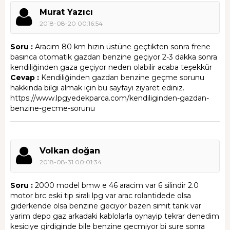
Murat Yazıcı
2018-08-20 00:16:54
Soru :
Aracım 80 km hızın üstüne geçtikten sonra frene
basınca otomatik gazdan benzine geçiyor 2-3 dakka sonra
kendiliğinden gaza geçiyor neden olabilir acaba teşekkür
Cevap :
Kendiliğinden gazdan benzine geçme sorunu
hakkında bilgi almak için bu sayfayı ziyaret ediniz.
https://www.lpgyedekparca.com/kendiliginden-gazdan-
benzine-gecme-sorunu
Volkan doğan
2018-08-31 00:01:34
Soru :
2000 model bmw e 46 aracim var 6 silindir 2.0
motor brc eski tip sirali lpg var arac rolantidede olsa
giderkende olsa benzine geciyor bazen simit tank var
yarim depo gaz arkadaki kablolarla oynayip tekrar denedim
kesiciye girdiginde bile benzine gecmiyor bi sure sonra