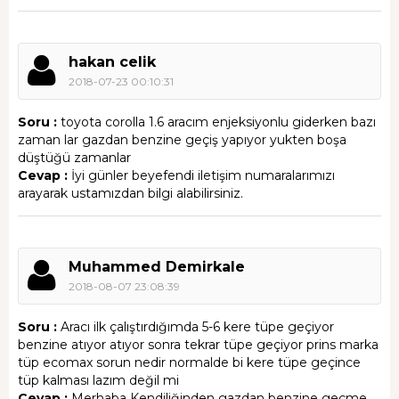
hakan celik
2018-07-23 00:10:31
Soru :
toyota corolla 1.6 aracım enjeksiyonlu giderken bazı
zaman lar gazdan benzine geçiş yapıyor yukten boşa
düştüğü zamanlar
Cevap :
İyi günler beyefendi iletişim numaralarımızı
arayarak ustamızdan bilgi alabilirsiniz.
Muhammed Demirkale
2018-08-07 23:08:39
Soru :
Aracı ilk çalıştırdığımda 5-6 kere tüpe geçiyor
benzine atıyor atıyor sonra tekrar tüpe geçiyor prins marka
tüp ecomax sorun nedir normalde bi kere tüpe geçince
tüp kalması lazım değil mi
Cevap :
Merhaba Kendiliğinden gazdan benzine geçme