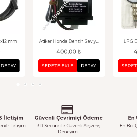
6x12 mm
Atiker Honda Benzin Seviye
LPG E
Kontrol Rolesi
₺
400,00 ₺
4
DETAY
SEPETE EKLE
DETAY
SEPET
 İletişim
Güvenli Çevrimiçi Ödeme
En 
ilir İletişim.
3D Secure ile Güvenli Alışveriş
En Bol Ç
Deneyimi.