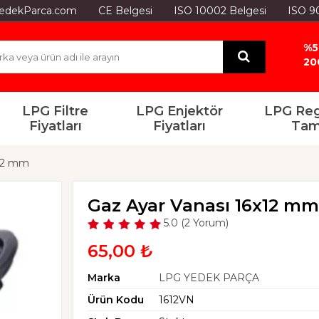
GYedekParca.com
CE Belgesi
ISO 10002 Belgesi
ISO 9
%5
20
LPG Filtre
LPG Enjektör
LPG Reg
Fiyatları
Fiyatları
Tam
x12 mm
Gaz Ayar Vanası 16x12 mm
5.0 (2 Yorum)
65,00 ₺
Marka
LPG YEDEK PARÇA
Ürün Kodu
1612VN