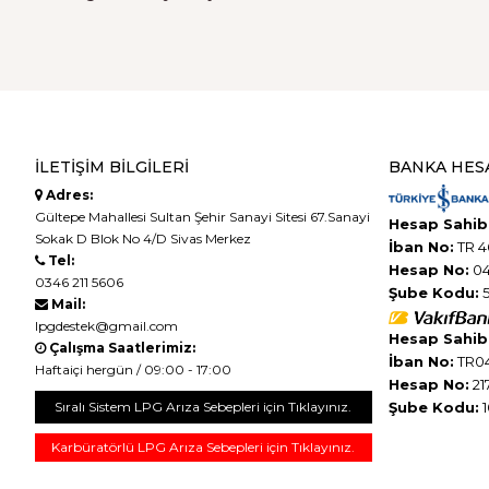
İLETIŞIM BILGILERI
BANKA HES
Adres:
Gültepe Mahallesi Sultan Şehir Sanayi Sitesi 67.Sanayi
Hesap Sahibi
Sokak D Blok No 4/D Sivas Merkez
İban No:
TR 4
Tel:
Hesap No:
04
0346 211 5606
Şube Kodu:
5
Mail:
lpgdestek@gmail.com
Hesap Sahibi
Çalışma Saatlerimiz:
İban No:
TR04
Haftaiçi hergün / 09:00 - 17:00
Hesap No:
21
Sıralı Sistem LPG Arıza Sebepleri için Tıklayınız.
Şube Kodu:
1
Karbüratörlü LPG Arıza Sebepleri için Tıklayınız.