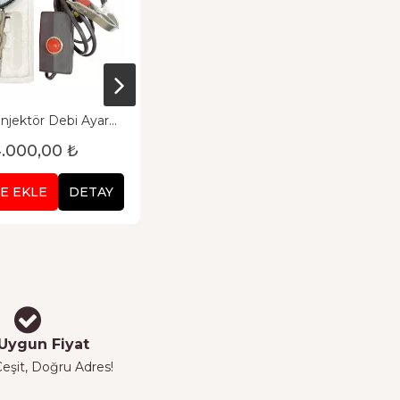
njektör Debi Ayar
Subap Yağlama Sistemi Yağı
Cihazı
.000,00 ₺
370,00 ₺
E EKLE
DETAY
SEPETE EKLE
DETAY
Uygun Fiyat
eşit, Doğru Adres!