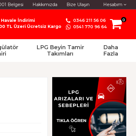
001 Belgesi
Hakkımızda
Bize Ulaşın
Hesabım
 Havale İndirimi
0346 211 56 06
0
00 TL Üzeri Ücretsiz Kargo
0541 770 96 64
ülatör
LPG Beyin Tamir
Daha
iri
Takımları
Fazla