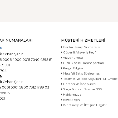
AP NUMARALARI
MÜŞTERI HIZMETLERI
Banka Hesap Numaraları
Güvenli Alışveriş Keyfi
:
Orhan Şahin
Vizyonumuz
6 0006 4000 0015 7040 4595 81
Gizlilik Ve Kullanım Şartları
59581
Kargo Bilgileri
704
Mesafeli Satış Sözleşmesi
Teslimat Ve İade Koşulları | LPGYe
:
Orhan Şahin
Garanti Ve İade Süreci
 0001 5001 5800 7312 1789 03
Sıkça Sorulan Sorular SSS
78903
Hakkımızda
021
Bize Ulaşın
Whatsapp Ve İletişim Bilgileri