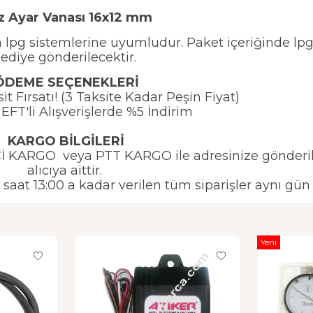
z Ayar Vanası 16x12 mm
a lpg sistemlerine uyumludur. Paket içeriğinde l
ediye gönderilecektir.
ÖDEME SEÇENEKLERİ
t Fırsatı! (3 Taksite Kadar Peşin Fiyat)
EFT'li Alışverişlerde %5 İndirim
KARGO BİLGİLERİ
TİÇİ KARGO veya PTT KARGO ile adresinize gönderil
alıcıya aittir.
e saat 13:00 a kadar verilen tüm siparişler aynı gün
Yeni