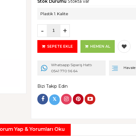
Stok Durumu
Stokta var
Plastik 1. Kalite
-
+
SEPETE EKLE
HEMEN AL
Whatsapp Sipariş Hattı
Havale i
0541 770 96 64
Bizi Takip Edin
𝕏
orum Yap & Yorumları Oku