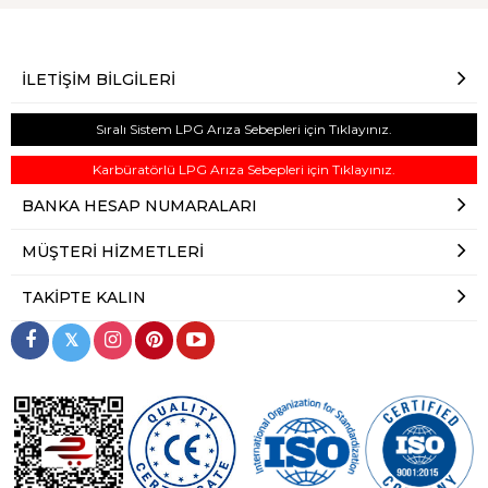
İLETIŞIM BILGILERI
Sıralı Sistem LPG Arıza Sebepleri için Tıklayınız.
Karbüratörlü LPG Arıza Sebepleri için Tıklayınız.
BANKA HESAP NUMARALARI
MÜŞTERI HIZMETLERI
TAKIPTE KALIN
𝕏