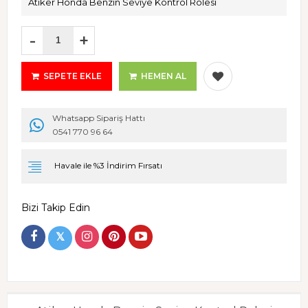
Atiker Honda Benzin Seviye Kontrol Rolesi
-
+
SEPETE EKLE
HEMEN AL
Whatsapp Sipariş Hattı
0541 770 96 64
Havale ile %3 İndirim Fırsatı
Bizi Takip Edin
𝕏