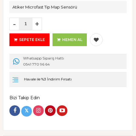
Atiker Microfast Tip Map Sensörü
-
+
SEPETE EKLE
HEMEN AL
Whatsapp Sipariş Hattı
0541 770 96 64
Havale ile %3 İndirim Fırsatı
Bizi Takip Edin
𝕏