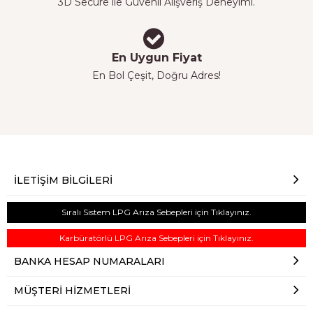
3D Secure ile Güvenli Alışveriş Deneyimi.
En Uygun Fiyat
En Bol Çeşit, Doğru Adres!
İLETIŞIM BILGILERI
Sıralı Sistem LPG Arıza Sebepleri için Tıklayınız.
Karbüratörlü LPG Arıza Sebepleri için Tıklayınız.
BANKA HESAP NUMARALARI
MÜŞTERI HIZMETLERI