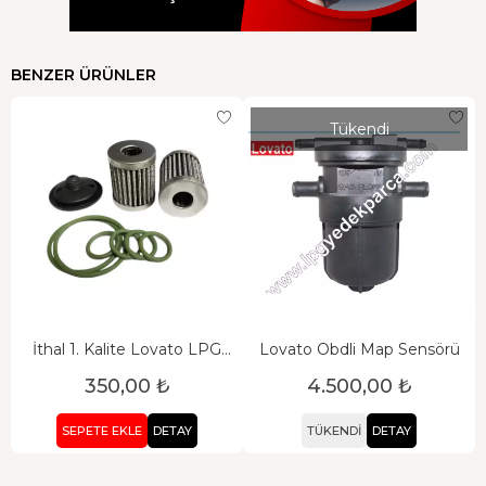
BENZER ÜRÜNLER
Tükendi
İthal 1. Kalite Lovato LPG
Lovato Obdli Map Sensörü
Filtre Conta Seti
350,00 ₺
4.500,00 ₺
SEPETE EKLE
DETAY
TÜKENDI
DETAY