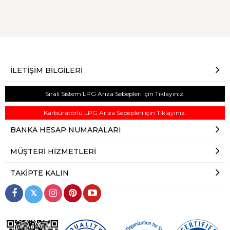
İLETIŞIM BILGILERI
Sıralı Sistem LPG Arıza Sebepleri için Tıklayınız.
Karbüratörlü LPG Arıza Sebepleri için Tıklayınız.
BANKA HESAP NUMARALARI
MÜŞTERI HIZMETLERI
TAKIPTE KALIN
𝕏