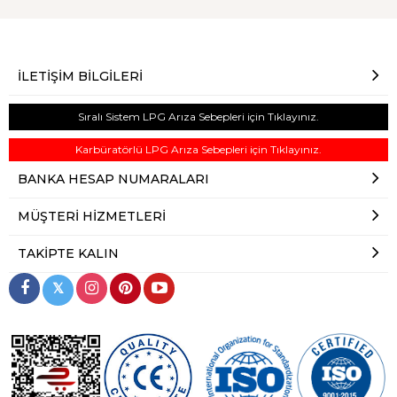
İLETIŞIM BILGILERI
Sıralı Sistem LPG Arıza Sebepleri için Tıklayınız.
Karbüratörlü LPG Arıza Sebepleri için Tıklayınız.
BANKA HESAP NUMARALARI
MÜŞTERI HIZMETLERI
TAKIPTE KALIN
𝕏