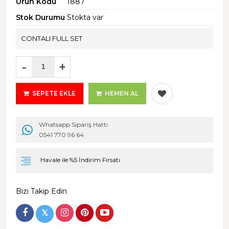
Ürün Kodu
1887
Stok Durumu
Stokta var
CONTALI FULL SET
-
+
SEPETE EKLE
HEMEN AL
Whatsapp Sipariş Hattı
0541 770 96 64
Havale ile %5 İndirim Fırsatı
Bizi Takip Edin
𝕏