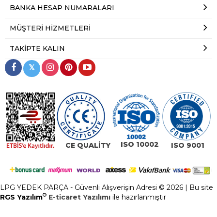
BANKA HESAP NUMARALARI
MÜŞTERI HIZMETLERI
TAKIPTE KALIN
𝕏
ISO 10002
CE QUALİTY
ISO 9001
LPG YEDEK PARÇA - Güvenli Alışverişin Adresi © 2026 | Bu site
®
RGS Yazılım
E-ticaret Yazılımı
ile hazırlanmıştır