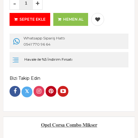
-
+
SEPETE EKLE
HEMEN AL
Whatsapp Sipariş Hattı
0541 770 96 64
Havale ile %5 İndirim Fırsatı
Bizi Takip Edin
𝕏
Opel Corsa Combo Mikser