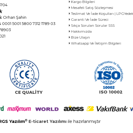
Kargo Bilgileri
704
Mesafeli Satış Sözleşmesi
Teslimat Ve İade Koşulları | LPGYe
:
Orhan Şahin
Garanti Ve İade Süreci
 0001 5001 5800 7312 1789 03
Sıkça Sorulan Sorular SSS
78903
Hakkımızda
021
Bize Ulaşın
Whatsapp Ve İletişim Bilgileri
ISO 10002
CE QUALİTY
®
RGS Yazılım
E-ticaret Yazılımı
ile hazırlanmıştır