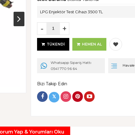
LPG Enjektör Test Cihazı 3500 TL
-
+
TÜKENDI
HEMEN AL
Whatsapp Sipariş Hattı
Havale i
0541 770 96 64
Bizi Takip Edin
𝕏
orum Yap & Yorumları Oku