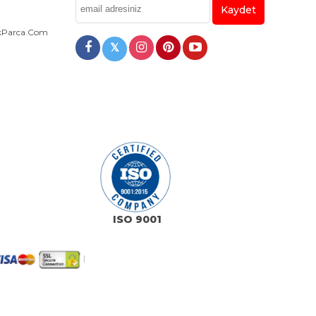
Kaydet
dekParca.com
𝕏
ISO 9001