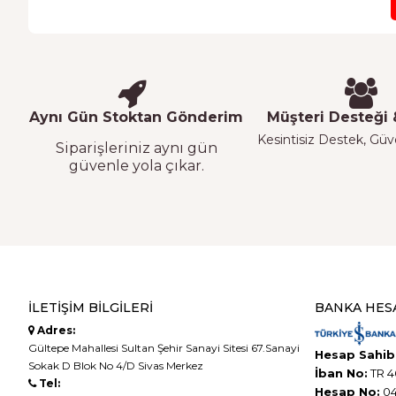
Aynı Gün Stoktan Gönderim
Müşteri Desteği &
Kesintisiz Destek, Güven
Siparişleriniz aynı gün
güvenle yola çıkar.
İLETIŞIM BILGILERI
BANKA HES
Adres:
Gültepe Mahallesi Sultan Şehir Sanayi Sitesi 67.Sanayi
Hesap Sahibi
Sokak D Blok No 4/D Sivas Merkez
İban No:
TR 4
Tel:
Hesap No:
04