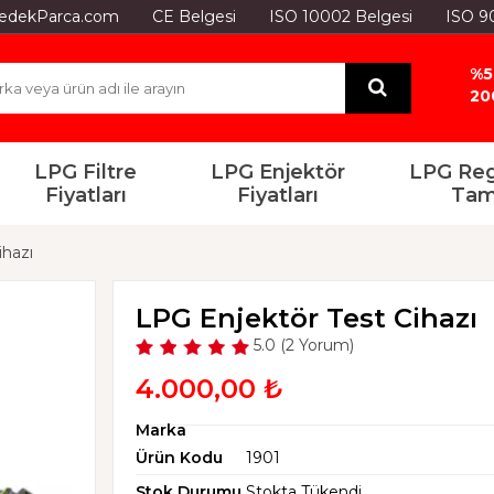
GYedekParca.com
CE Belgesi
ISO 10002 Belgesi
ISO 9
%5
20
LPG Filtre
LPG Enjektör
LPG Reg
Fiyatları
Fiyatları
Tam
ihazı
LPG Enjektör Test Cihazı
5.0 (2 Yorum)
4.000,00 ₺
Marka
Ürün Kodu
1901
Stok Durumu
Stokta Tükendi