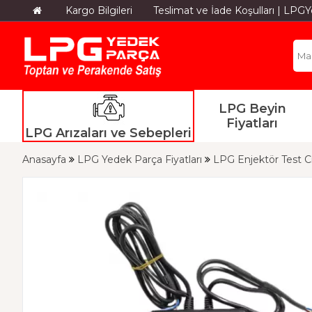
Kargo Bilgileri
Teslimat ve İade Koşulları | LP
LPG Beyin
Fiyatları
LPG Arızaları ve Sebepleri
Anasayfa
LPG Yedek Parça Fiyatları
LPG Enjektör Test C