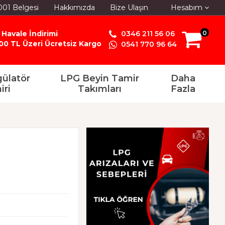
001 Belgesi
Hakkımızda
Bize Ulaşın
Hesabım
 Havale İndirimi
0346 211 56 06
0
00 TL Üzeri Ücretsiz Kargo
0541 770 96 64
ülatör
LPG Beyin Tamir
Daha
iri
Takımları
Fazla