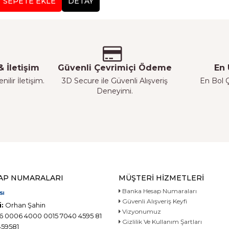
SEPETE EKLE
DETAY
 İletişim
Güvenli Çevrimiçi Ödeme
En 
ilir İletişim.
3D Secure ile Güvenli Alışveriş
En Bol Ç
Deneyimi.
AP NUMARALARI
MÜŞTERI HIZMETLERI
Banka Hesap Numaraları
Güvenli Alışveriş Keyfi
:
Orhan Şahin
Vizyonumuz
6 0006 4000 0015 7040 4595 81
Gizlilik Ve Kullanım Şartları
59581