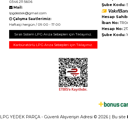
0346 211 5606
Şube Kodu:
5
Mail:
lpgdestek@gmail.com
Hesap Sahibi
Çalışma Saatlerimiz:
İban No:
TR04
Haftaiçi hergün / 09:00 - 17:00
Hesap No:
21
Sıralı Sistem LPG Arıza Sebepleri için Tıklayınız.
Şube Kodu:
1
Karbüratörlü LPG Arıza Sebepleri için Tıklayınız.
LPG YEDEK PARÇA - Güvenli Alışverişin Adresi © 2026 | Bu site