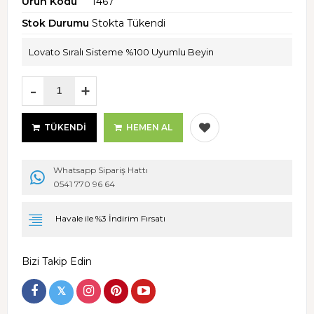
Ürün Kodu
1467
Stok Durumu
Stokta Tükendi
Lovato Sıralı Sisteme %100 Uyumlu Beyin
-
+
TÜKENDI
HEMEN AL
Whatsapp Sipariş Hattı
0541 770 96 64
Havale ile %3 İndirim Fırsatı
Bizi Takip Edin
𝕏