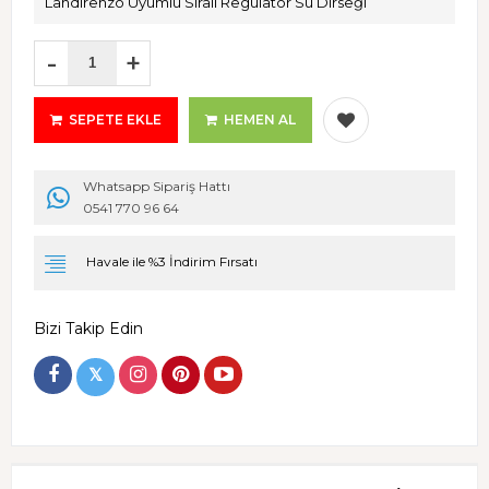
Landirenzo Uyumlu Sıralı Regülatör Su Dirseği
-
+
SEPETE EKLE
HEMEN AL
Whatsapp Sipariş Hattı
0541 770 96 64
Havale ile %3 İndirim Fırsatı
Bizi Takip Edin
𝕏