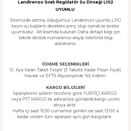
Landirenzo Sıralı Regülatör Su Dirseği Lİ02
UYUMLU
Sitemizde satmış olduğumuz Landirenzo uyumlu LPG
beyni su bağlantı dirsekleri prinç olup orjinali ile birebir
uyumludur. Alt kısımda bulunan Daha detaylı bilgi için
teknik destek numaramızı arayıp telefonla bilgi
alanilirsiniz.
ÖDEME SEÇENEKLERİ
12 Aya Varan Taksit Fırsatı! (3 Taksite Kadar Peşin Fiyat)
Havale ve EFT'li Alışverişlerde %5 İndirim
KARGO BİLGİLERİ
Siparişleriniz sizlerin tercihine göre YURTİÇİ KARGO
veya PTT KARGO ile adresinize gönderilir,kargo ücreti
alıcıya aittir.
Hafta içi saat 15:30 cumartesi günleri ise saat 13:00 a
kadar verilen tüm siparişler aynı gün kargolanır.