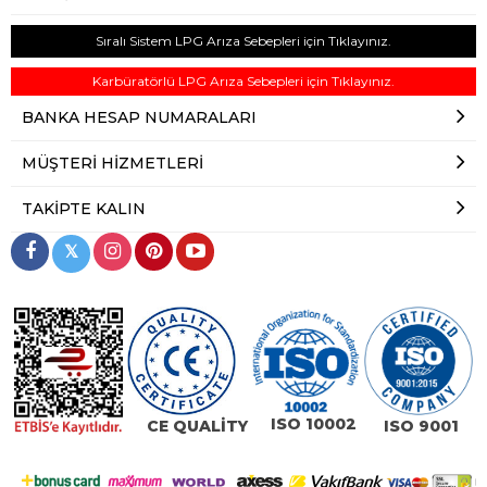
Sıralı Sistem LPG Arıza Sebepleri için Tıklayınız.
Karbüratörlü LPG Arıza Sebepleri için Tıklayınız.
BANKA HESAP NUMARALARI
MÜŞTERI HIZMETLERI
TAKIPTE KALIN
𝕏
ISO 10002
CE QUALİTY
ISO 9001