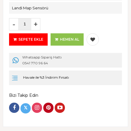
Landi Map Sensörü
-
+
SEPETE EKLE
HEMEN AL
Whatsapp Sipariş Hattı
0541 770 96 64
Havale ile %3 İndirim Fırsatı
Bizi Takip Edin
𝕏