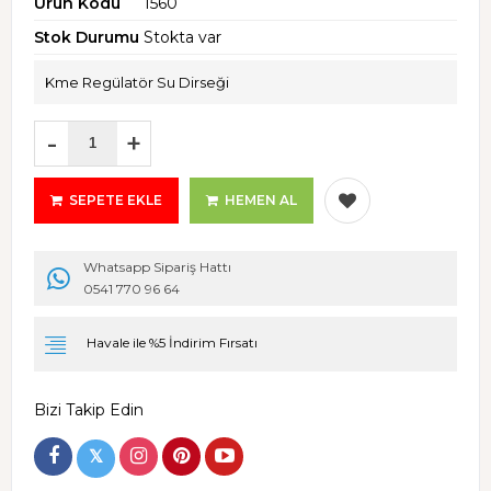
Ürün Kodu
1560
Stok Durumu
Stokta var
Kme Regülatör Su Dirseği
-
+
SEPETE EKLE
HEMEN AL
Whatsapp Sipariş Hattı
0541 770 96 64
Havale ile %5 İndirim Fırsatı
Bizi Takip Edin
𝕏