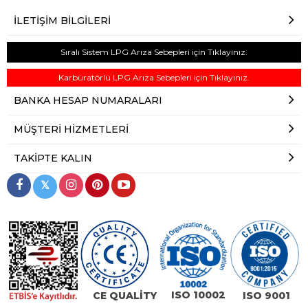
İLETIŞIM BILGILERI
Sıralı Sistem LPG Arıza Sebepleri için Tıklayınız.
Karbüratörlü LPG Arıza Sebepleri için Tıklayınız.
BANKA HESAP NUMARALARI
MÜŞTERI HIZMETLERI
TAKIPTE KALIN
𝕏
ISO 10002
CE QUALİTY
ISO 9001