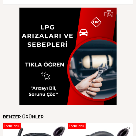
BENZER ÜRÜNLER
İndirimli
İndirimli
İ