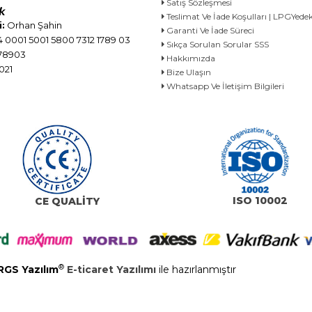
Satış Sözleşmesi
Teslimat Ve İade Koşulları | LPGYe
:
Orhan Şahin
Garanti Ve İade Süreci
 0001 5001 5800 7312 1789 03
Sıkça Sorulan Sorular SSS
78903
Hakkımızda
021
Bize Ulaşın
Whatsapp Ve İletişim Bilgileri
ISO 10002
CE QUALİTY
®
RGS Yazılım
E-ticaret Yazılımı
ile hazırlanmıştır