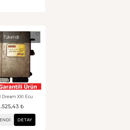
Tükendi
 Dream XXI Ecu
1.525,43 ₺
ENDI
DETAY