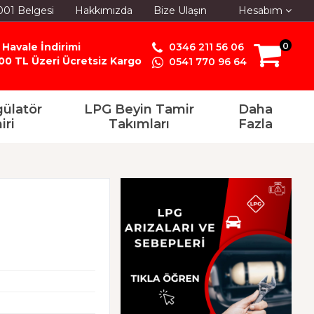
001 Belgesi
Hakkımızda
Bize Ulaşın
Hesabım
 Havale İndirimi
0346 211 56 06
0
00 TL Üzeri Ücretsiz Kargo
0541 770 96 64
ülatör
LPG Beyin Tamir
Daha
iri
Takımları
Fazla