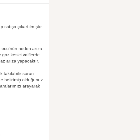
 satışa çıkartılmıştır.
i ecu'nün neden arıza
e gaz kesici valflerde
az arıza yapacaktır.
 takılabilir sorun
de belirtmiş olduğunuz
maralarımızı arayarak
r.