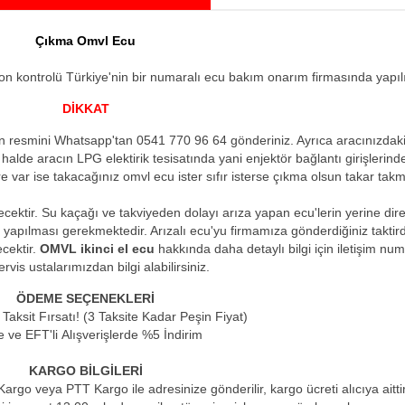
Çıkma Omvl Ecu
on kontrolü Türkiye'nin bir numaralı ecu bakım onarım firmasında yapılıp
DİKKAT
n resmini Whatsapp'tan 0541 770 96 64 gönderiniz. Ayrıca aracınızdak
 halde aracın LPG elektirik tesisatında yani enjektör bağlantı girişlerind
 var ise takacağınız omvl ecu ister sıfır isterse çıkma olsun takar takm
ecektir. Su kaçağı ve takviyeden dolayı arıza yapan ecu'lerin yerine direk
apılması gerekmektedir. Arızalı ecu'yu firmamıza gönderdiğiniz taktir
cektir.
OMVL ikinci el ecu
hakkında daha detaylı bilgi için iletişim nu
ervis ustalarımızdan bilgi alabilirsiniz.
ÖDEME SEÇENEKLERİ
aksit Fırsatı! (3 Taksite Kadar Peşin Fiyat)
 ve EFT'li Alışverişlerde %5 İndirim
KARGO BİLGİLERİ
i Kargo veya PTT Kargo ile adresinize gönderilir, kargo ücreti alıcıya aitti