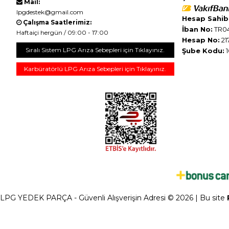
Mail:
lpgdestek@gmail.com
Hesap Sahibi
Çalışma Saatlerimiz:
İban No:
TR04
Haftaiçi hergün / 09:00 - 17:00
Hesap No:
21
Sıralı Sistem LPG Arıza Sebepleri için Tıklayınız.
Şube Kodu:
1
Karbüratörlü LPG Arıza Sebepleri için Tıklayınız.
LPG YEDEK PARÇA - Güvenli Alışverişin Adresi © 2026 | Bu site