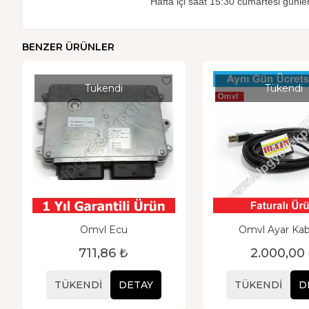
Hafta içi saat 15:30 cumartesi günler
BENZER ÜRÜNLER
Tükendi
Tükendi
Omvl Ecu
Omvl Ayar Kab
711,86 ₺
2.000,00
TÜKENDI
DETAY
TÜKENDI
D