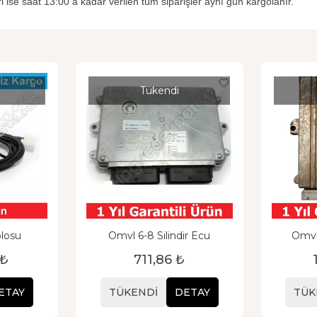
i ise saat 13:00 a kadar verilen tüm siparişler aynı gün kargolanır.
Tükendi
losu
Omvl 6-8 Silindir Ecu
Omvl
 ₺
711,86 ₺
ETAY
TÜKENDI
DETAY
TÜK