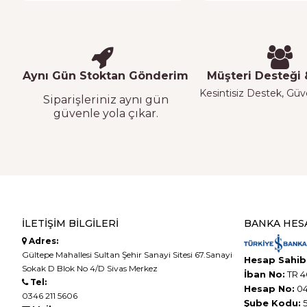
Aynı Gün Stoktan Gönderim
Müşteri Desteği &
Kesintisiz Destek, Güven
Siparişleriniz aynı gün
güvenle yola çıkar.
İLETIŞIM BILGILERI
BANKA HES
Adres:
Gültepe Mahallesi Sultan Şehir Sanayi Sitesi 67.Sanayi
Hesap Sahibi
Sokak D Blok No 4/D Sivas Merkez
İban No:
TR 4
Tel:
Hesap No:
04
0346 211 5606
Şube Kodu:
5