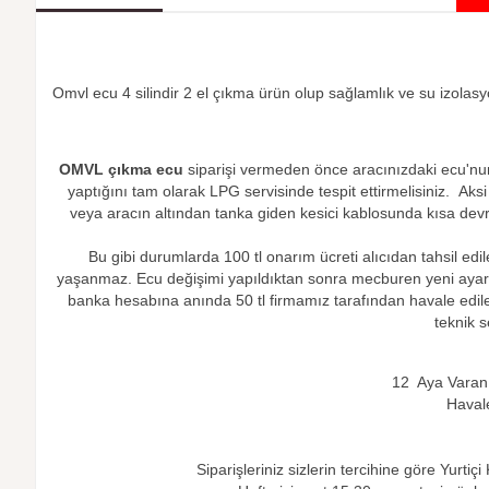
Omvl ecu 4 silindir 2 el çıkma ürün olup sağlamlık ve su izolasy
OMVL çıkma ecu
siparişi vermeden önce aracınızdaki ecu'nu
yaptığını tam olarak LPG servisinde tespit ettirmelisiniz. Aksi
veya aracın altından tanka giden kesici kablosunda kısa devre
Bu gibi durumlarda 100 tl onarım ücreti alıcıdan tahsil edil
yaşanmaz. Ecu değişimi yapıldıktan sonra mecburen yeni ayar y
banka hesabına anında 50 tl firmamız tarafından havale edile
teknik s
12 Aya Varan T
Havale
Siparişleriniz sizlerin tercihine göre Yurtiç