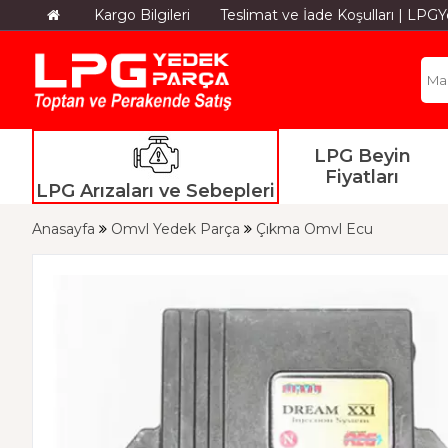
Kargo Bilgileri
Teslimat ve İade Koşulları | LP
LPG Beyin
Fiyatları
LPG Arızaları ve Sebepleri
Anasayfa
Omvl Yedek Parça
Çıkma Omvl Ecu