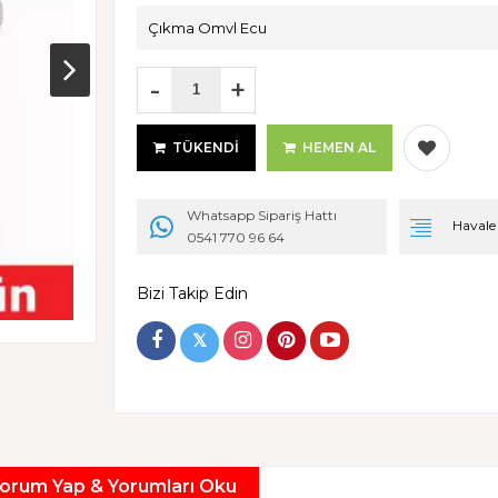
Çıkma Omvl Ecu
-
+
TÜKENDI
HEMEN AL
Whatsapp Sipariş Hattı
Havale i
0541 770 96 64
Bizi Takip Edin
𝕏
orum Yap & Yorumları Oku