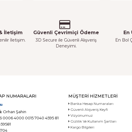
 İletişim
Güvenli Çevrimiçi Ödeme
En 
ilir İletişim.
3D Secure ile Güvenli Alışveriş
En Bol Ç
Deneyimi.
AP NUMARALARI
MÜŞTERI HIZMETLERI
Banka Hesap Numaraları
Güvenli Alışveriş Keyfi
:
Orhan Şahin
Vizyonumuz
6 0006 4000 0015 7040 4595 81
Gizlilik Ve Kullanım Şartları
59581
Kargo Bilgileri
704