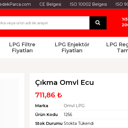
GYedekParca.com
CE Belgesi
ISO 10002 Belgesi
ISO 9
%5
20
LPG Filtre
LPG Enjektör
LPG Reg
Fiyatları
Fiyatları
Tam
Çıkma Omvl Ecu
711,86 ₺
Marka
Omvl LPG
Ürün Kodu
1256
Stok Durumu
Stokta Tükendi