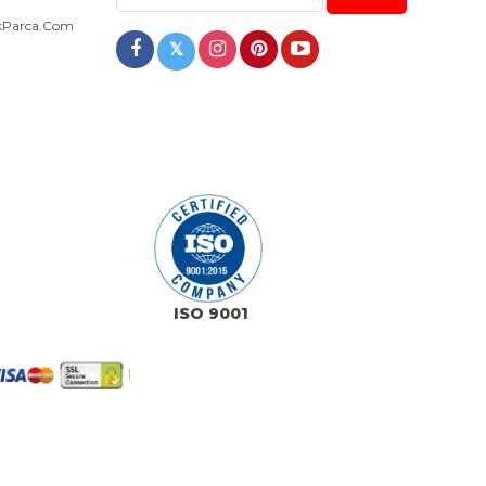
dekParca.com
𝕏
ISO 9001