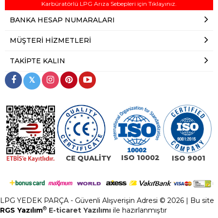
Karbüratörlü LPG Arıza Sebepleri için Tıklayınız.
BANKA HESAP NUMARALARI
MÜŞTERI HIZMETLERI
TAKIPTE KALIN
𝕏
ISO 10002
CE QUALİTY
ISO 9001
LPG YEDEK PARÇA - Güvenli Alışverişin Adresi © 2026 | Bu site
®
RGS Yazılım
E-ticaret Yazılımı
ile hazırlanmıştır