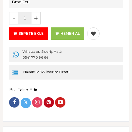
Bmd Ecu
-
+
SEPETE EKLE
HEMEN AL
Whatsapp Sipariş Hattı
0541 770 96 64
Havale ile %3 İndirim Fırsatı
Bizi Takip Edin
𝕏