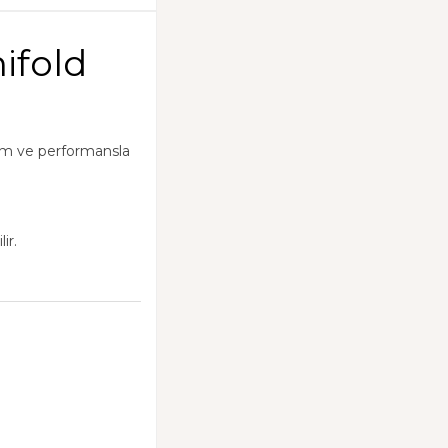
ifold
şım ve performansla
ir.