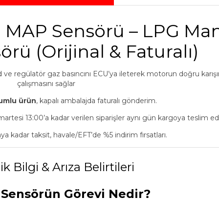
u MAP Sensörü – LPG Man
rü (Orijinal & Faturalı)
 ve regülatör gaz basıncını ECU’ya ileterek motorun doğru karı
çalışmasını sağlar
yumlu ürün
, kapalı ambalajda faturalı gönderim.
martesi 13:00’a kadar verilen siparişler aynı gün kargoya teslim edil
ya kadar taksit, havale/EFT’de %5 indirim fırsatları.
k Bilgi & Arıza Belirtileri
Sensörün Görevi Nedir?