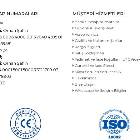
AP NUMARALARI
MÜŞTERI HIZMETLERI
Banka Hesap Numaraları
Güvenli Alışveriş Keyfi
:
Orhan Şahin
Vizyonumuz
6 0006 4000 0015 7040 4595 81
Gizlilik Ve Kullanım Şartları
59581
Kargo Bilgileri
704
Satış Sözleşmesi
Teslimat Ve İade Koşulları | LPGYe
:
Orhan Şahin
Garanti Ve İade Süreci
 0001 5001 5800 7312 1789 03
Sıkça Sorulan Sorular SSS
78903
Hakkımızda
021
Bize Ulaşın
Whatsapp Ve İletişim Bilgileri