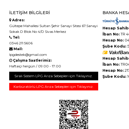
İLETIŞIM BILGILERI
BANKA HES
Adres:
Gültepe Mahallesi Sultan Şehir Sanayi Sitesi 67.Sanayi
Hesap Sahibi
Sokak D Blok No 4/D Sivas Merkez
İban No:
TR 4
Tel:
Hesap No:
04
0346 211 5606
Şube Kodu:
5
Mail:
lpgdestek@gmail.com
Hesap Sahibi
Çalışma Saatlerimiz:
İban No:
TR04
Haftaiçi hergün / 09:00 - 17:00
Hesap No:
21
Sıralı Sistem LPG Arıza Sebepleri için Tıklayınız.
Şube Kodu:
1
Karbüratörlü LPG Arıza Sebepleri için Tıklayınız.