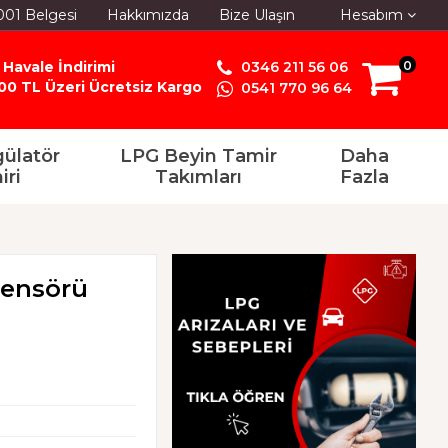
001 Belgesi
Hakkımızda
Bize Ulaşın
Hesabım
 Havale İndirimi
0346 211 56 06
0
00 TL Üzeri Ücretsiz Kargo
0541 770 96 64
ülatör
LPG Beyin Tamir
Daha
iri
Takımları
Fazla
Sensörü