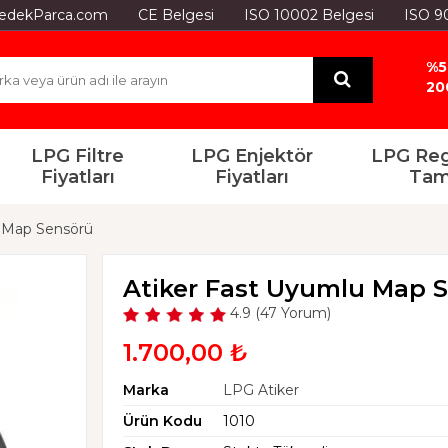
GYedekParca.com
CE Belgesi
ISO 10002 Belgesi
ISO 9
%5
20
LPG Filtre
LPG Enjektör
LPG Reg
Fiyatları
Fiyatları
Tam
u Map Sensörü
Atiker Fast Uyumlu Map 
4.9 (47 Yorum)
1.700,00 ₺
Marka
LPG Atiker
Ürün Kodu
1010