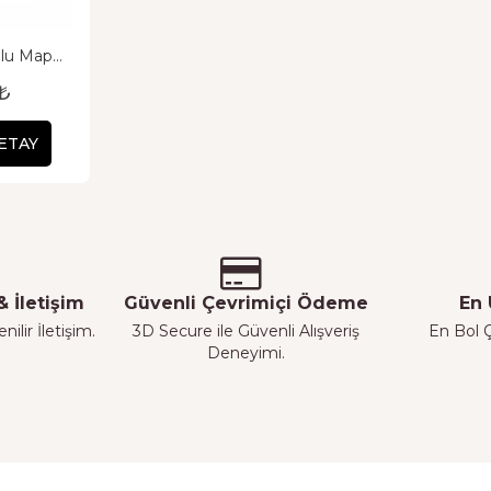
mlu Map
 ₺
ETAY
 İletişim
Güvenli Çevrimiçi Ödeme
En 
ilir İletişim.
3D Secure ile Güvenli Alışveriş
En Bol Ç
Deneyimi.