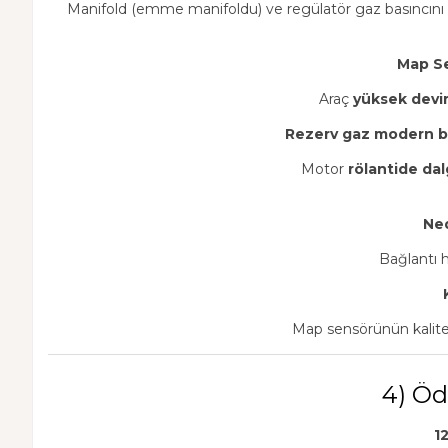
Manifold (emme manifoldu) ve regülatör gaz basıncını
Map Se
Araç
yüksek devi
Rezerv gaz modern b
Motor
rölantide dal
Ned
Bağlantı 
Map sensörünün kalitesi
4) Öd
1