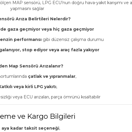
 ölçen MAP sensörü, LPG ECU’nun doğru hava-yakıt karışımı ve at
yapmasını sağlar
nsörü Arıza Belirtileri Nelerdir?
rde gaza geçmiyor veya hiç gaza geçmiyor
enzin performansı
gibi düzensiz çalışma durumu
galanıyor, stop ediyor veya araç fazla yakıyor
en Map Sensörü Arızalanır?
hortumlarında
çatlak ve yıpranmalar
,
Katkılı veya kirli LPG yakıtı
,
zliği veya ECU arızaları, parça ömrünü kısaltabilir
eme ve Kargo Bilgileri
2 aya kadar taksit seçeneği
,