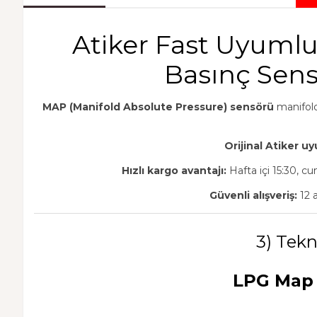
Atiker Fast Uyuml
Basınç Sensö
MAP (Manifold Absolute Pressure) sensörü
manifold
Orijinal Atiker u
Hızlı kargo avantajı:
Hafta içi 15:30, cu
Güvenli alışveriş:
12 a
3) Tekni
LPG Map 