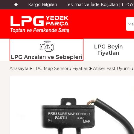
Kargo Bilgileri
Teslimat ve İade Koşulları | LP
LPG Beyin
Fiyatları
LPG Arızaları ve Sebepleri
Anasayfa
LPG Map Sensörü Fiyatları
Atiker Fast Uyuml