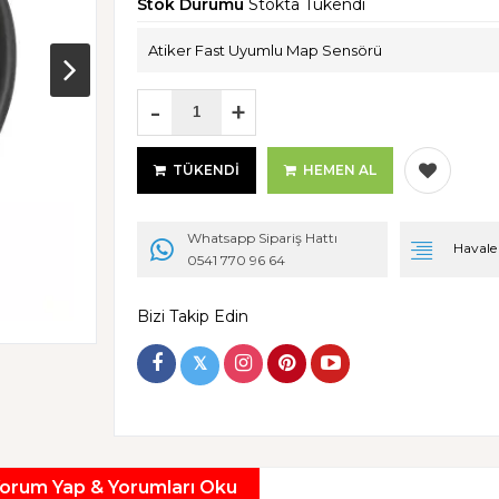
Stok Durumu
Stokta Tükendi
Atiker Fast Uyumlu Map Sensörü
-
+
TÜKENDI
HEMEN AL
Whatsapp Sipariş Hattı
Havale i
0541 770 96 64
Bizi Takip Edin
𝕏
orum Yap & Yorumları Oku