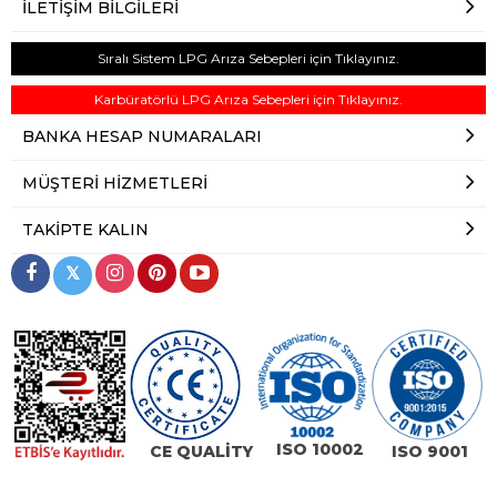
İLETIŞIM BILGILERI
Sıralı Sistem LPG Arıza Sebepleri için Tıklayınız.
Karbüratörlü LPG Arıza Sebepleri için Tıklayınız.
BANKA HESAP NUMARALARI
MÜŞTERI HIZMETLERI
TAKIPTE KALIN
𝕏
ISO 10002
CE QUALİTY
ISO 9001