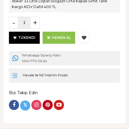
Atiker 33 Litre Dıştan Boğazlı Orta Kapalı Simit Tank
Kargo KDV Dahil 400 TL
-
+
TÜKENDI
HEMEN AL
Whatsapp Sipariş Hattı
0541 770 96 64
Havale ile %3 İndirim Fırsatı
Bizi Takip Edin
𝕏