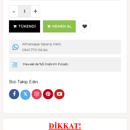
-
+
TÜKENDI
HEMEN AL
Whatsapp Sipariş Hattı
0541 770 96 64
Havale ile %5 İndirim Fırsatı
Bizi Takip Edin
𝕏
DİKKAT!