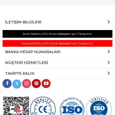
İLETIŞIM BILGILERI
Sıralı Sistem LPG Arıza Sebepleri için Tıklayınız.
Karbüratörlü LPG Arıza Sebepleri için Tıklayınız.
BANKA HESAP NUMARALARI
MÜŞTERI HIZMETLERI
TAKIPTE KALIN
𝕏