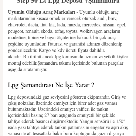
Step 50 Lt Lpg Deposu +Şamandıra
Uyumlu Olduğu Araç Markaları
- Uyumlu olduğu araç
markalarından kısaca örnekler verecek olursak audi, bmv,
chavrolet, dacia, fiat, kia, lada, mazda, mercedes, nissan, opel,
peugeot, renault, skoda, tofaş, toyota, wolksvagen araçların
modeline, tipine ve bagaj ölçülerine bakarak bir çok araç
çeşidine uyumludur. Faturası ve garantisi adınıza düzenlenip
gönderilecektir. Kargo ve kdv ücreti fiyata dahildir.
aktadır. Bu ürünü ancak lpg konusunda uzman ve yetkili kişiler
montaj edebilir.Şamandıra takımı içerisinde bulunan parçalar
aşağıda sıralanmıştır.
Lpg Şamandırası Ne İşe Yarar ?
Lpg deposundaki gaz seviyesini gösteren ekipmandır. Giriş ve
çıkış noktaları üzerinde emniyet için birer adet gaz vanası
bulunmaktadır. Üzerindeki emniyet valfleri ile tankın
içerisindeki basınç 27 barı aştığında emniyetli bir şekilde
tahliye ederek basıncı düşürmektedir. Yangın sensörü ile 150°
ısıda gazı tahliye ederek tankın patlamasını engeler ve aşırı akış
vanası ile alt tesisattaki bakır boru koptuğunda gazın dışarıya