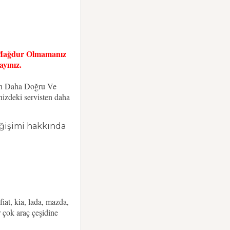
n Mağdur Olmamanız
yınız.
çin Daha Doğru Ve
nizdeki servisten daha
eğişimi hakkında
iat, kia, lada, mazda,
r çok araç çeşidine