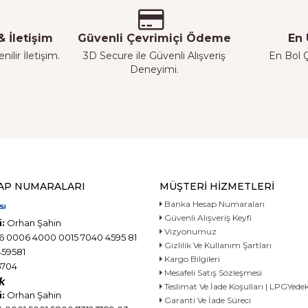
 İletişim
Güvenli Çevrimiçi Ödeme
En 
ilir İletişim.
3D Secure ile Güvenli Alışveriş
En Bol Ç
Deneyimi.
AP NUMARALARI
MÜŞTERI HIZMETLERI
Banka Hesap Numaraları
Güvenli Alışveriş Keyfi
:
Orhan Şahin
Vizyonumuz
6 0006 4000 0015 7040 4595 81
Gizlilik Ve Kullanım Şartları
59581
Kargo Bilgileri
704
Mesafeli Satış Sözleşmesi
Teslimat Ve İade Koşulları | LPGYe
:
Orhan Şahin
Garanti Ve İade Süreci