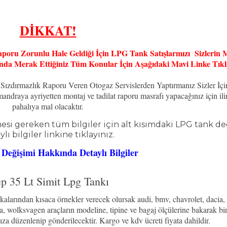
DİKKAT!
aporu Zorunlu Hale Geldiği İçin LPG Tank Satışlarmızı Sizleri
a Merak Ettiğiniz Tüm Konular İçin Aşağıdaki Mavi Linke Tıkla
 Sızdırmazlık Raporu Veren Otogaz Servislerden Yaptırmanız Sizler İ
draya ayriyetten montaj ve tadilat raporu masrafı yapacağınız için ili
pahalıya mal olacaktır.
esi gereken tüm bilgiler için alt kısımdaki LPG tank d
lı bilgiler linkine tıklayınız.
eğişimi Hakkında Detaylı Bilgiler
ep 35 Lt Simit Lpg Tankı
arından kısaca örnekler verecek olursak audi, bmv, chavrolet, dacia, f
ta, wolksvagen araçların modeline, tipine ve bagaj ölçülerine bakarak bi
ıza düzenlenip gönderilecektir. Kargo ve kdv ücreti fiyata dahildir.