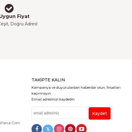
Uygun Fiyat
eşit, Doğru Adres!
TAKIPTE KALIN
Kampanya ve duyurulardan haberdar olun, fırsatları
kaçırmayın
Email adresinizi kaydedin
Kaydet
dekParca.com
𝕏