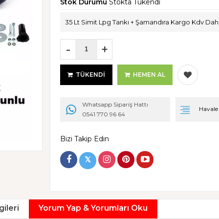
Stok Durumu
Stokta Tükendi
35 Lt Simit Lpg Tankı + Şamandıra Kargo Kdv Dahi
-
+
TÜKENDI
HEMEN AL
Whatsapp Sipariş Hattı
Havale i
0541 770 96 64
Bizi Takip Edin
𝕏
gileri
Yorum Yap & Yorumları Oku