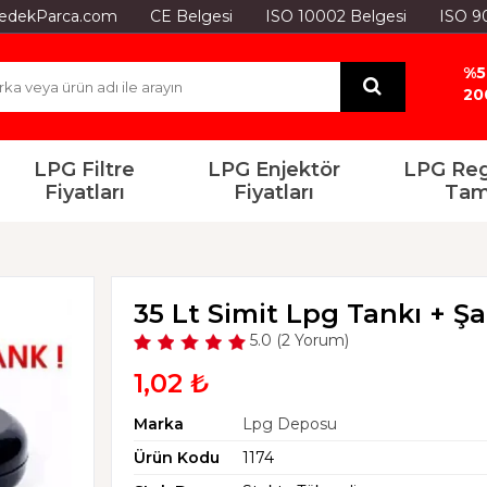
GYedekParca.com
CE Belgesi
ISO 10002 Belgesi
ISO 9
%5
20
LPG Filtre
LPG Enjektör
LPG Reg
Fiyatları
Fiyatları
Tam
35 Lt Simit Lpg Tankı + Ş
5.0 (2 Yorum)
1,02 ₺
Marka
Lpg Deposu
Ürün Kodu
1174