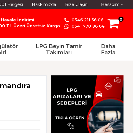
001 Belgesi
Hakkımızda
Bize Ulaşın
Hesabım
 Havale İndirimi
0346 211 56 06
0
00 TL Üzeri Ücretsiz Kargo
0541 770 96 64
ülatör
LPG Beyin Tamir
Daha
iri
Takımları
Fazla
amandıra