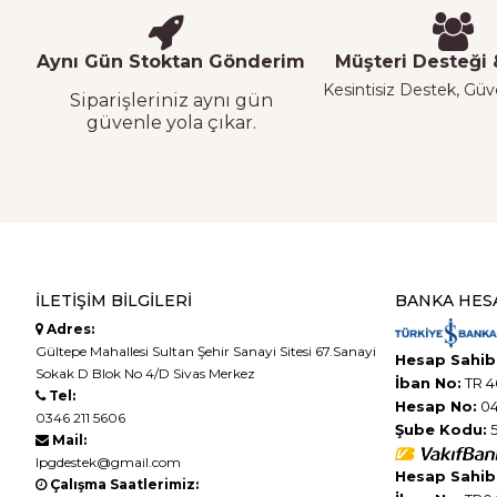
Aynı Gün Stoktan Gönderim
Müşteri Desteği &
Kesintisiz Destek, Güven
Siparişleriniz aynı gün
güvenle yola çıkar.
İLETIŞIM BILGILERI
BANKA HES
Adres:
Gültepe Mahallesi Sultan Şehir Sanayi Sitesi 67.Sanayi
Hesap Sahibi
Sokak D Blok No 4/D Sivas Merkez
İban No:
TR 4
Tel:
Hesap No:
04
0346 211 5606
Şube Kodu:
5
Mail:
lpgdestek@gmail.com
Hesap Sahibi
Çalışma Saatlerimiz: