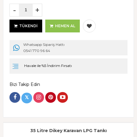
-
+
TÜKENDI
HEMEN AL
Whatsapp Sipariş Hattı
0541 770 96 64
Havale ile %5 İndirim Fırsatı
Bizi Takip Edin
𝕏
35 Litre Dikey Karavan LPG Tankı