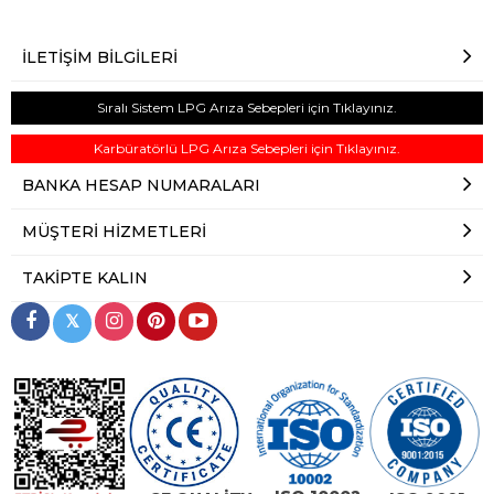
İLETIŞIM BILGILERI
Sıralı Sistem LPG Arıza Sebepleri için Tıklayınız.
Karbüratörlü LPG Arıza Sebepleri için Tıklayınız.
BANKA HESAP NUMARALARI
MÜŞTERI HIZMETLERI
TAKIPTE KALIN
𝕏