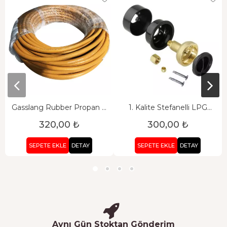
Gasslang Rubber Propan 8
1. Kalite Stefanelli LPG
mm Yanmaz Yüksek Basınca
Dolum Ağzı
320,00 ₺
300,00 ₺
Dayanıklı Karavan LPG
Tesisat Hortumu
SEPETE EKLE
DETAY
SEPETE EKLE
DETAY
Aynı Gün Stoktan Gönderim