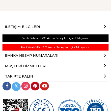
İLETIŞIM BILGILERI
Sıralı Sistem LPG Arıza Sebepleri için Tıklayınız.
Karbüratörlü LPG Arıza Sebepleri için Tıklayınız.
BANKA HESAP NUMARALARI
MÜŞTERI HIZMETLERI
TAKIPTE KALIN
𝕏