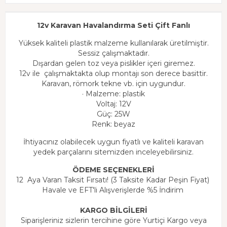
12v Karavan Havalandırma Seti Çift Fanlı
Yüksek kaliteli plastik malzeme kullanılarak üretilmiştir.
Sessiz çalışmaktadır.
Dışardan gelen toz veya pislikler içeri giremez.
12v ile çalışmaktakta olup montajı son derece basittir.
Karavan, römork tekne vb. için uygundur.
· Malzeme: plastik
Voltaj: 12V
Güç: 25W
Renk: beyaz
İhtiyacınız olabilecek uygun fiyatlı ve kaliteli karavan
yedek parçalarını sitemizden inceleyebilirsiniz.
ÖDEME SEÇENEKLERİ
12 Aya Varan Taksit Fırsatı! (3 Taksite Kadar Peşin Fiyat)
Havale ve EFT'li Alışverişlerde %5 İndirim
KARGO BİLGİLERİ
Siparişleriniz sizlerin tercihine göre Yurtiçi Kargo veya