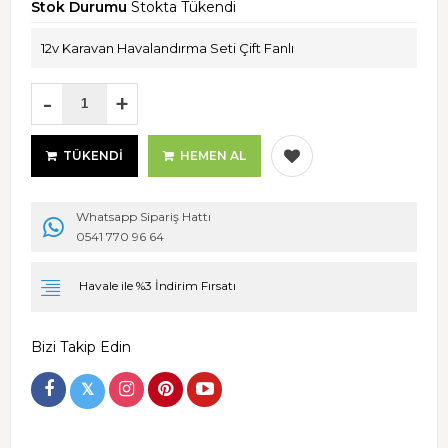
Stok Durumu
Stokta Tükendi
12v Karavan Havalandırma Seti Çift Fanlı
-
+
TÜKENDI
HEMEN AL
Whatsapp Sipariş Hattı
0541 770 96 64
Havale ile %3 İndirim Fırsatı
Bizi Takip Edin
𝕏