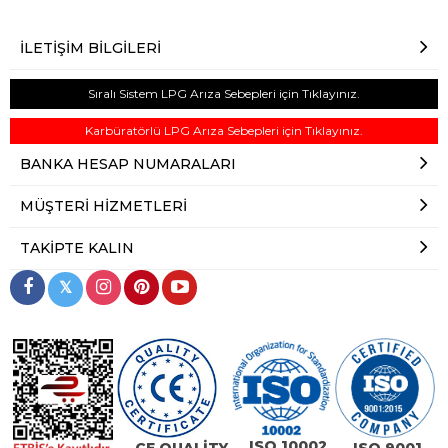
İLETIŞIM BILGILERI
Sıralı Sistem LPG Arıza Sebepleri için Tıklayınız.
Karbüratörlü LPG Arıza Sebepleri için Tıklayınız.
BANKA HESAP NUMARALARI
MÜŞTERI HIZMETLERI
TAKIPTE KALIN
𝕏
ISO 10002
CE QUALİTY
ISO 9001