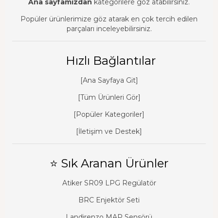
Ana sayfamızdan
kategorilere göz atabilirsiniz.
Popüler ürünlerimize göz atarak en çok tercih edilen
parçaları inceleyebilirsiniz.
Hızlı Bağlantılar
[Ana Sayfaya Git]
[Tüm Ürünleri Gör]
[Popüler Kategoriler]
[İletişim ve Destek]
⭐ Sık Aranan Ürünler
Atiker SR09 LPG Regülatör
BRC Enjektör Seti
Landirenzo MAP Sensörü