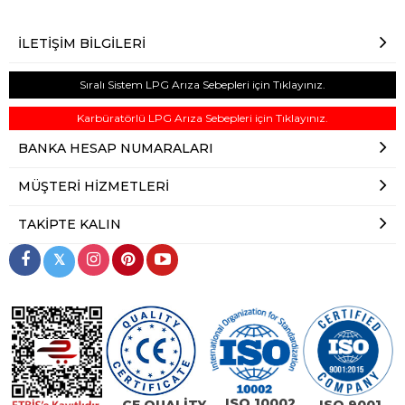
İLETIŞIM BILGILERI
Sıralı Sistem LPG Arıza Sebepleri için Tıklayınız.
Karbüratörlü LPG Arıza Sebepleri için Tıklayınız.
BANKA HESAP NUMARALARI
MÜŞTERI HIZMETLERI
TAKIPTE KALIN
𝕏
ISO 10002
CE QUALİTY
ISO 9001