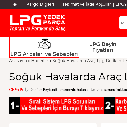
Kargo Bilgileri
Teslimat ve İade Koşulları | LP
LPG Beyin
Fiyatları
LPG Arızaları ve Sebepleri
Anasayfa
»
Haberler
»
Soğuk Havalarda Araç Lpg De İken T
Soğuk Havalarda Araç 
CEVAP:
İyi Günler Beyfendi, aracınızda bulunan tekleme sorunu hakkın