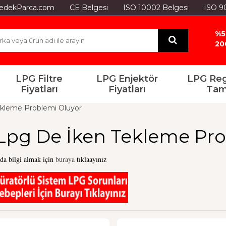
GYedekParca.com
CE Belgesi
ISO 10002 Belgesi
ISO 9
%5
20
LPG Filtre
LPG Enjektör
LPG Reg
Fiyatları
Fiyatları
Tam
ekleme Problemi Oluyor
Lpg De İken Tekleme Pro
da bilgi almak için
buraya
tıklaayınız