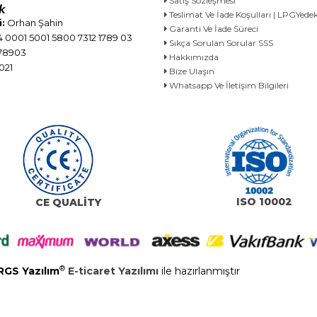
Satış Sözleşmesi
Teslimat Ve İade Koşulları | LPGYe
:
Orhan Şahin
Garanti Ve İade Süreci
 0001 5001 5800 7312 1789 03
Sıkça Sorulan Sorular SSS
78903
Hakkımızda
021
Bize Ulaşın
Whatsapp Ve İletişim Bilgileri
ISO 10002
CE QUALİTY
®
RGS Yazılım
E-ticaret Yazılımı
ile hazırlanmıştır