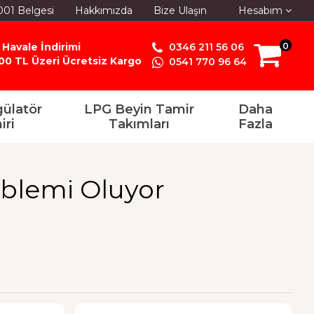
001 Belgesi
Hakkımızda
Bize Ulaşın
Hesabım
 Havale İndirimi
0346 211 56 06
0
00 TL Üzeri Ücretsiz Kargo
0541 770 96 64
ülatör
LPG Beyin Tamir
Daha
iri
Takımları
Fazla
blemi Oluyor