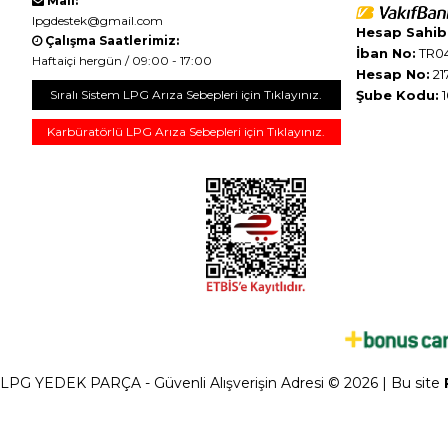
Mail:
lpgdestek@gmail.com
Hesap Sahibi
Çalışma Saatlerimiz:
İban No:
TR04
Haftaiçi hergün / 09:00 - 17:00
Hesap No:
21
Sıralı Sistem LPG Arıza Sebepleri için Tıklayınız.
Şube Kodu:
1
Karbüratörlü LPG Arıza Sebepleri için Tıklayınız.
LPG YEDEK PARÇA - Güvenli Alışverişin Adresi © 2026 | Bu site