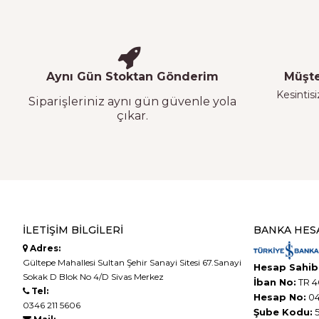
Aynı Gün Stoktan Gönderim
Müşte
Kesintisi
Siparişleriniz aynı gün güvenle yola
çıkar.
İLETIŞIM BILGILERI
BANKA HES
Adres:
Gültepe Mahallesi Sultan Şehir Sanayi Sitesi 67.Sanayi
Hesap Sahibi
Sokak D Blok No 4/D Sivas Merkez
İban No:
TR 4
Tel:
Hesap No:
04
0346 211 5606
Şube Kodu:
5