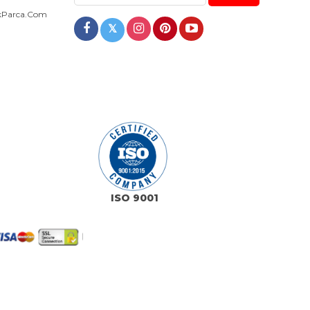
dekParca.com
𝕏
ISO 9001