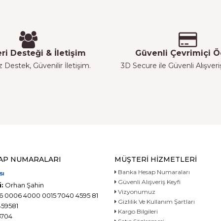
ri Desteği & İletişim
Güvenli Çevrimiçi
z Destek, Güvenilir İletişim.
3D Secure ile Güvenli Alışver
AP NUMARALARI
MÜŞTERI HIZMETLERI
Banka Hesap Numaraları
Güvenli Alışveriş Keyfi
:
Orhan Şahin
Vizyonumuz
6 0006 4000 0015 7040 4595 81
Gizlilik Ve Kullanım Şartları
59581
Kargo Bilgileri
704