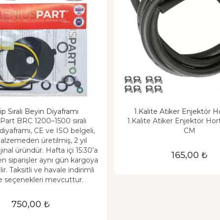
ip Sıralı Beyin Diyaframı
1.Kalite Atiker Enjektör
Part BRC 1200–1500 sıralı
1.Kalite Atiker Enjektör H
diyaframı, CE ve ISO belgeli,
CM
zemeden üretilmiş, 2 yıl
ijinal üründür. Hafta içi 15:30’a
165,00 ₺
en siparişler aynı gün kargoya
ir. Taksitli ve havale indirimli
 seçenekleri mevcuttur.
750,00 ₺