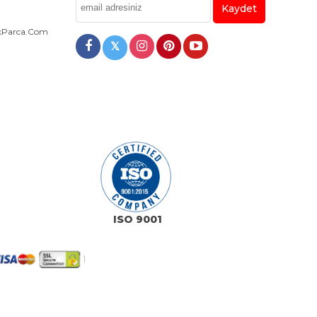
Kaydet
dekParca.com
𝕏
ISO 9001