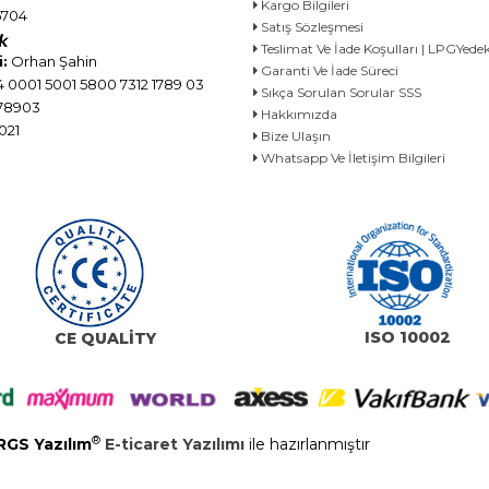
Kargo Bilgileri
704
Satış Sözleşmesi
Teslimat Ve İade Koşulları | LPGYe
:
Orhan Şahin
Garanti Ve İade Süreci
 0001 5001 5800 7312 1789 03
Sıkça Sorulan Sorular SSS
78903
Hakkımızda
021
Bize Ulaşın
Whatsapp Ve İletişim Bilgileri
ISO 10002
CE QUALİTY
®
RGS Yazılım
E-ticaret Yazılımı
ile hazırlanmıştır