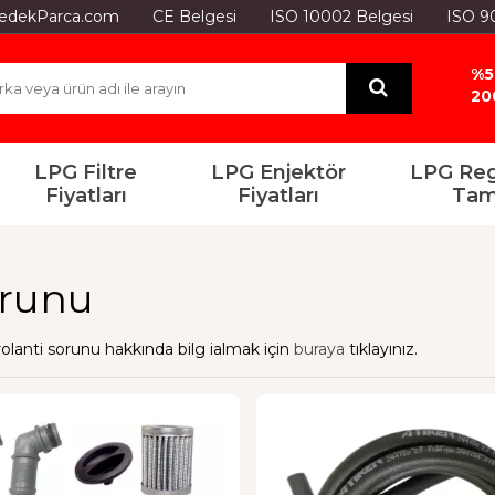
GYedekParca.com
CE Belgesi
ISO 10002 Belgesi
ISO 9
%5
20
LPG Filtre
LPG Enjektör
LPG Reg
Fiyatları
Fiyatları
Tam
orunu
rolanti sorunu hakkında bilg ialmak için
buraya
tıklayınız.