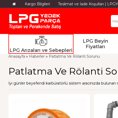
Kargo Bilgileri
Teslimat ve İade Koşulları | LP
LPG Beyin
Fiyatları
LPG Arızaları ve Sebepleri
Anasayfa
»
Haberler
»
Patlatma Ve Rölanti Sorunu
Patlatma Ve Rölanti S
İyi günler beyefendi karbüratörlü sistem aracınızda bulunan 