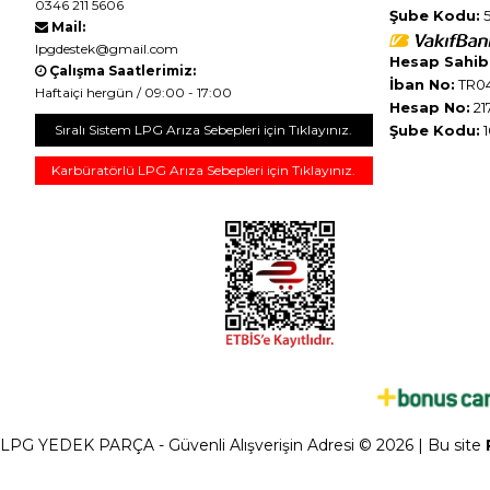
0346 211 5606
Şube Kodu:
5
Mail:
lpgdestek@gmail.com
Hesap Sahibi
Çalışma Saatlerimiz:
İban No:
TR04
Haftaiçi hergün / 09:00 - 17:00
Hesap No:
21
Sıralı Sistem LPG Arıza Sebepleri için Tıklayınız.
Şube Kodu:
1
Karbüratörlü LPG Arıza Sebepleri için Tıklayınız.
LPG YEDEK PARÇA - Güvenli Alışverişin Adresi © 2026 | Bu site