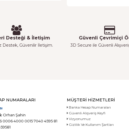
ri Desteği & İletişim
Güvenli Çevrimiçi
z Destek, Güvenilir İletişim.
3D Secure ile Güvenli Alışver
AP NUMARALARI
MÜŞTERI HIZMETLERI
Banka Hesap Numaraları
Güvenli Alışveriş Keyfi
:
Orhan Şahin
Vizyonumuz
6 0006 4000 0015 7040 4595 81
Gizlilik Ve Kullanım Şartları
59581