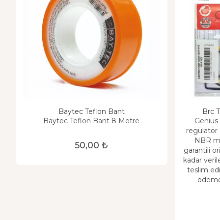
Baytec Teflon Bant
Brc T
Baytec Teflon Bant 8 Metre
Genius 
regülatör 
NBR mal
50,00 ₺
garantili or
kadar veril
teslim edil
ödeme