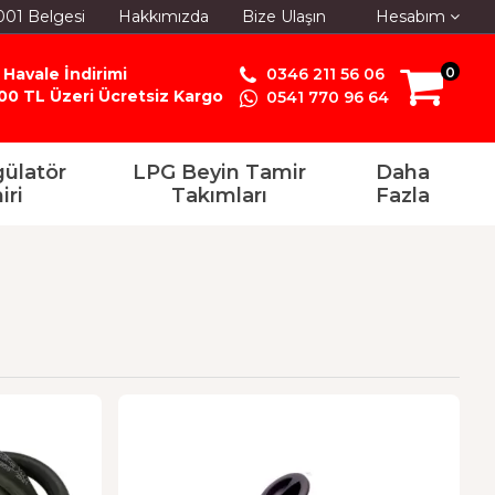
001 Belgesi
Hakkımızda
Bize Ulaşın
Hesabım
 Havale İndirimi
0346 211 56 06
0
00 TL Üzeri Ücretsiz Kargo
0541 770 96 64
ülatör
LPG Beyin Tamir
Daha
iri
Takımları
Fazla