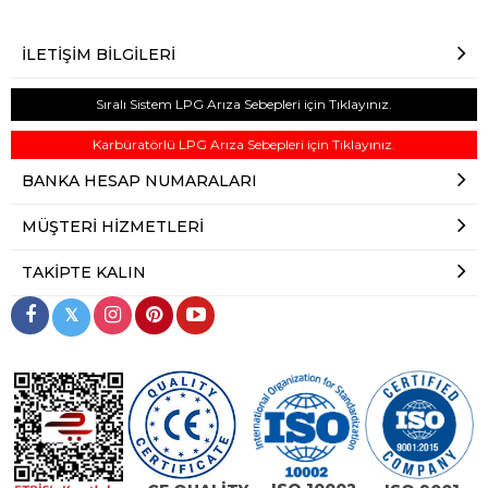
İLETIŞIM BILGILERI
Sıralı Sistem LPG Arıza Sebepleri için Tıklayınız.
Karbüratörlü LPG Arıza Sebepleri için Tıklayınız.
BANKA HESAP NUMARALARI
MÜŞTERI HIZMETLERI
TAKIPTE KALIN
𝕏