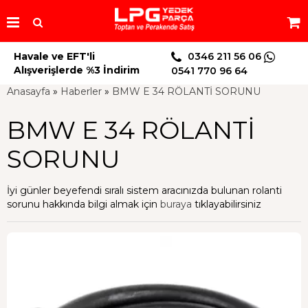
Havale ve EFT'li
0346 211 56 06
Alışverişlerde %3 İndirim
0541 770 96 64
Anasayfa
»
Haberler
»
BMW E 34 RÖLANTİ SORUNU
BMW E 34 RÖLANTİ
SORUNU
İyi günler beyefendi sıralı sistem aracınızda bulunan rolanti
sorunu hakkında bilgi almak için
buraya
tıklayabilirsiniz