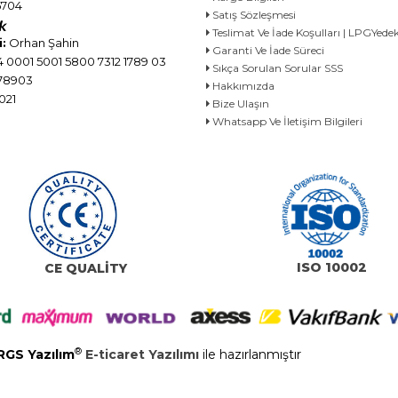
704
Satış Sözleşmesi
Teslimat Ve İade Koşulları | LPGYe
:
Orhan Şahin
Garanti Ve İade Süreci
 0001 5001 5800 7312 1789 03
Sıkça Sorulan Sorular SSS
78903
Hakkımızda
021
Bize Ulaşın
Whatsapp Ve İletişim Bilgileri
ISO 10002
CE QUALİTY
®
RGS Yazılım
E-ticaret Yazılımı
ile hazırlanmıştır