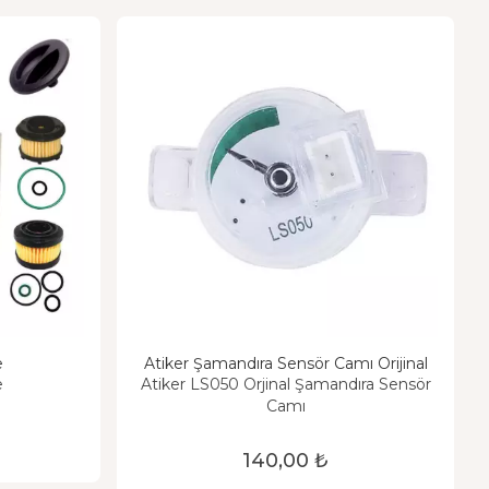
e
Atiker Şamandıra Sensör Camı Orijinal
e
Atiker LS050 Orjinal Şamandıra Sensör
Camı
140,00 ₺