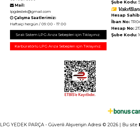
Şube Kodu:
5
Mail:
lpgdestek@gmail.com
Hesap Sahibi
Çalışma Saatlerimiz:
İban No:
TR04
Haftaiçi hergün / 09:00 - 17:00
Hesap No:
21
Sıralı Sistem LPG Arıza Sebepleri için Tıklayınız.
Şube Kodu:
1
Karbüratörlü LPG Arıza Sebepleri için Tıklayınız.
LPG YEDEK PARÇA - Güvenli Alışverişin Adresi © 2026 | Bu site