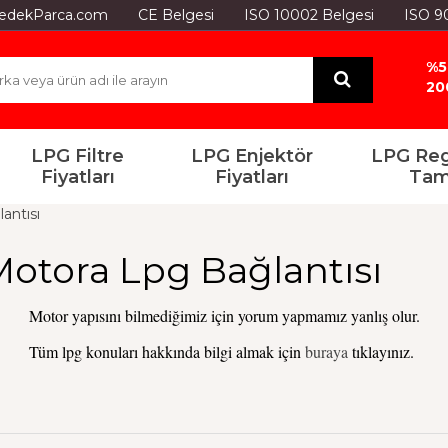
GYedekParca.com
CE Belgesi
ISO 10002 Belgesi
ISO 9
%5
20
LPG Filtre
LPG Enjektör
LPG Reg
Fiyatları
Fiyatları
Tam
antısı
 Motora Lpg Bağlantısı
Motor yapısını bilmediğimiz için yorum yapmamız yanlış olur.
Tüm lpg konuları hakkında bilgi almak için
buraya
tıklayınız.