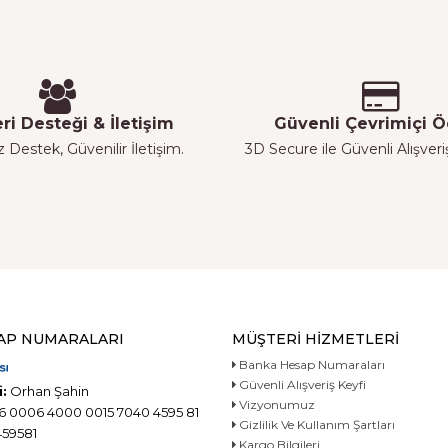
ri Desteği & İletişim
Güvenli Çevrimiçi
z Destek, Güvenilir İletişim.
3D Secure ile Güvenli Alışver
AP NUMARALARI
MÜŞTERI HIZMETLERI
Banka Hesap Numaraları
Güvenli Alışveriş Keyfi
:
Orhan Şahin
Vizyonumuz
6 0006 4000 0015 7040 4595 81
Gizlilik Ve Kullanım Şartları
59581
Kargo Bilgileri