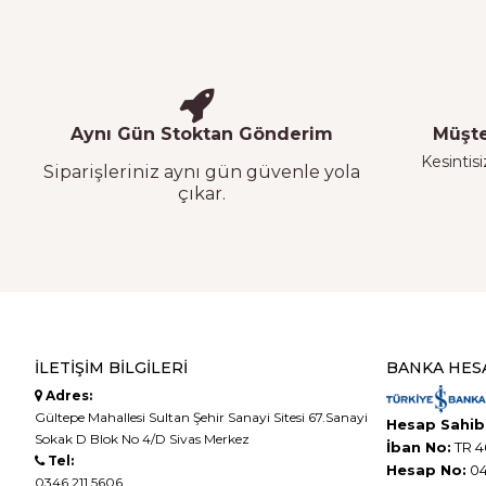
Aynı Gün Stoktan Gönderim
Müşte
Kesintisi
Siparişleriniz aynı gün güvenle yola
çıkar.
İLETIŞIM BILGILERI
BANKA HES
Adres:
Gültepe Mahallesi Sultan Şehir Sanayi Sitesi 67.Sanayi
Hesap Sahibi
Sokak D Blok No 4/D Sivas Merkez
İban No:
TR 4
Tel:
Hesap No:
04
0346 211 5606