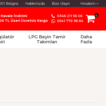
001 Belgesi
Hakkımızda
Bize Ulaşın
Hesabım
 Havale İndirimi
0346 211 56 06
0
00 TL Üzeri Ücretsiz Kargo
0541 770 96 64
ülatör
LPG Beyin Tamir
Daha
iri
Takımları
Fazla