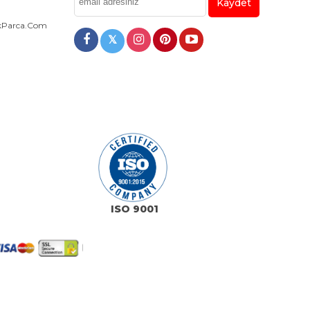
Kaydet
dekParca.com
𝕏
ISO 9001