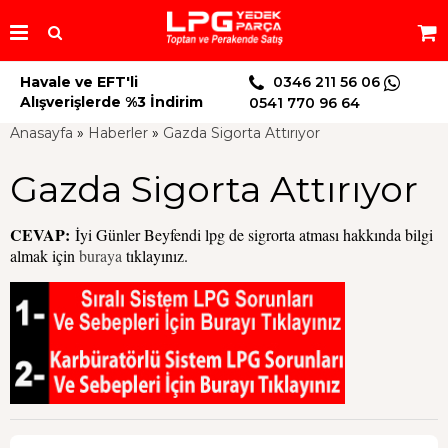
Havale ve EFT'li
0346 211 56 06
Alışverişlerde %3 İndirim
0541 770 96 64
Anasayfa
»
Haberler
»
Gazda Sigorta Attırıyor
Gazda Sigorta Attırıyor
CEVAP:
İyi Günler Beyfendi lpg de sigrorta atması hakkında bilgi
almak için
buraya
tıklayınız.