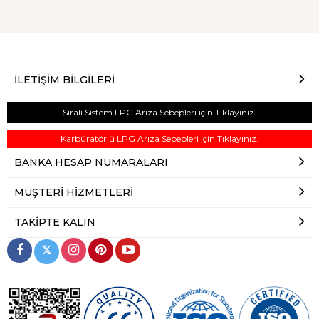
İLETIŞIM BILGILERI
Sıralı Sistem LPG Arıza Sebepleri için Tıklayınız.
Karbüratörlü LPG Arıza Sebepleri için Tıklayınız.
BANKA HESAP NUMARALARI
MÜŞTERI HIZMETLERI
TAKIPTE KALIN
𝕏