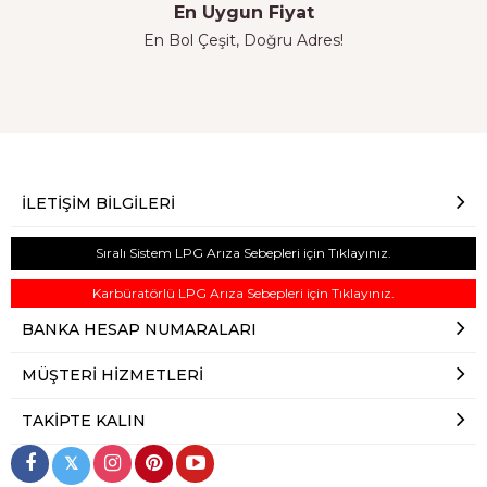
En Uygun Fiyat
En Bol Çeşit, Doğru Adres!
İLETIŞIM BILGILERI
Sıralı Sistem LPG Arıza Sebepleri için Tıklayınız.
Karbüratörlü LPG Arıza Sebepleri için Tıklayınız.
BANKA HESAP NUMARALARI
MÜŞTERI HIZMETLERI
TAKIPTE KALIN
𝕏