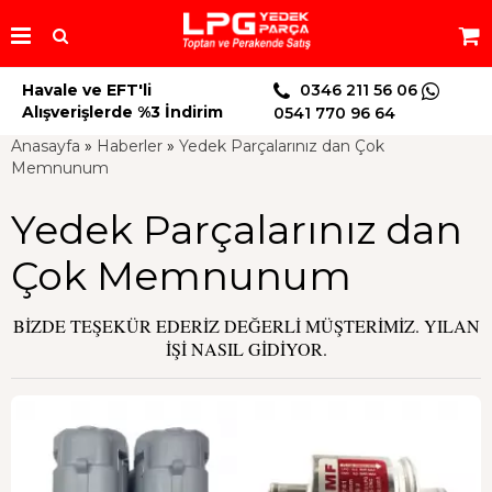
Havale ve EFT'li
0346 211 56 06
Alışverişlerde %3 İndirim
0541 770 96 64
Anasayfa
»
Haberler
»
Yedek Parçalarınız dan Çok
Memnunum
Yedek Parçalarınız dan
Çok Memnunum
BİZDE TEŞEKÜR EDERİZ DEĞERLİ MÜŞTERİMİZ. YILAN
İŞİ NASIL GİDİYOR.