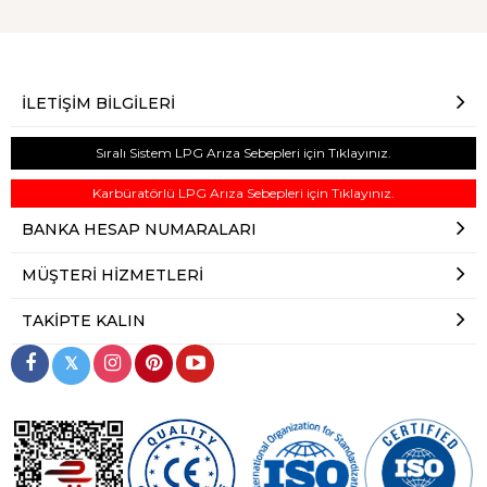
İLETIŞIM BILGILERI
Sıralı Sistem LPG Arıza Sebepleri için Tıklayınız.
Karbüratörlü LPG Arıza Sebepleri için Tıklayınız.
BANKA HESAP NUMARALARI
MÜŞTERI HIZMETLERI
TAKIPTE KALIN
𝕏