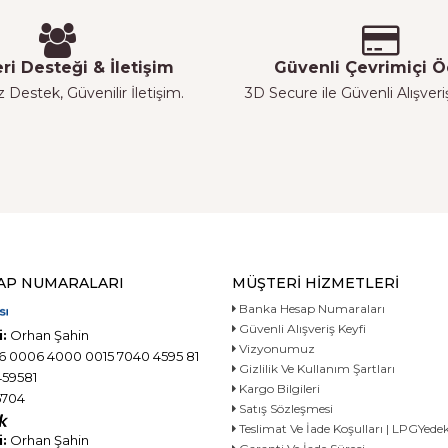
ri Desteği & İletişim
Güvenli Çevrimiçi
z Destek, Güvenilir İletişim.
3D Secure ile Güvenli Alışver
AP NUMARALARI
MÜŞTERI HIZMETLERI
Banka Hesap Numaraları
Güvenli Alışveriş Keyfi
:
Orhan Şahin
Vizyonumuz
6 0006 4000 0015 7040 4595 81
Gizlilik Ve Kullanım Şartları
59581
Kargo Bilgileri
704
Satış Sözleşmesi
Teslimat Ve İade Koşulları | LPGYe
:
Orhan Şahin