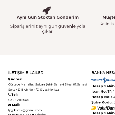
Aynı Gün Stoktan Gönderim
Müşte
Kesintisi
Siparişleriniz aynı gün güvenle yola
çıkar.
İLETIŞIM BILGILERI
BANKA HES
Adres:
Gültepe Mahallesi Sultan Şehir Sanayi Sitesi 67.Sanayi
Hesap Sahibi
Sokak D Blok No 4/D Sivas Merkez
İban No:
TR 4
Tel:
Hesap No:
04
0346 211 5606
Şube Kodu:
5
Mail:
lpgdestek@gmail.com
Hesap Sahibi