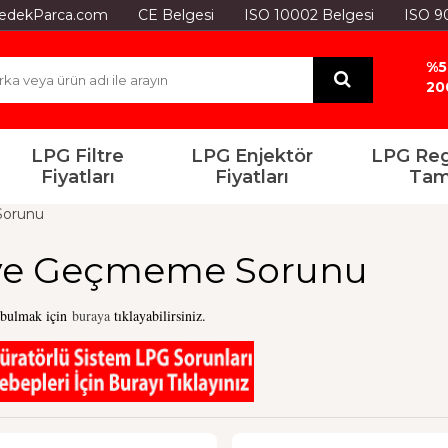
GYedekParca.com
CE Belgesi
ISO 10002 Belgesi
ISO 9
%5
20
LPG Filtre
LPG Enjektör
LPG Reg
Fiyatları
Fiyatları
Tam
Sorunu
'ye Geçmeme Sorunu
 bulmak için
buraya
tıklayabilirsiniz.