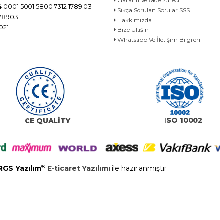
Garanti Ve İade Süreci
 0001 5001 5800 7312 1789 03
Sıkça Sorulan Sorular SSS
78903
Hakkımızda
021
Bize Ulaşın
Whatsapp Ve İletişim Bilgileri
ISO 10002
CE QUALİTY
®
RGS Yazılım
E-ticaret Yazılımı
ile hazırlanmıştır