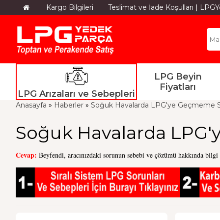
Kargo Bilgileri
Teslimat ve İade Koşulları | LP
LPG Beyin
Fiyatları
LPG Arızaları ve Sebepleri
Anasayfa
»
Haberler
»
Soğuk Havalarda LPG'ye Geçmeme 
Soğuk Havalarda LPG
Cevap:
Beyfendi, aracınızdaki sorunun sebebi ve çözümü hakkında bilgi