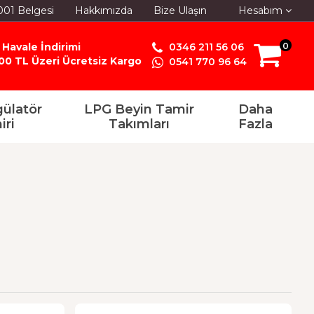
001 Belgesi
Hakkımızda
Bize Ulaşın
Hesabım
 Havale İndirimi
0346 211 56 06
0
00 TL Üzeri Ücretsiz Kargo
0541 770 96 64
ülatör
LPG Beyin Tamir
Daha
iri
Takımları
Fazla