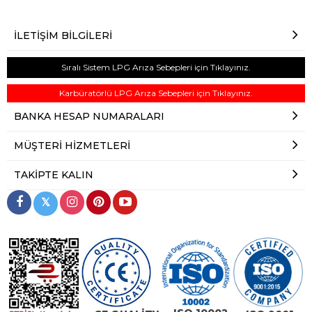
İLETIŞIM BILGILERI
Sıralı Sistem LPG Arıza Sebepleri için Tıklayınız.
Karbüratörlü LPG Arıza Sebepleri için Tıklayınız.
BANKA HESAP NUMARALARI
MÜŞTERI HIZMETLERI
TAKIPTE KALIN
𝕏