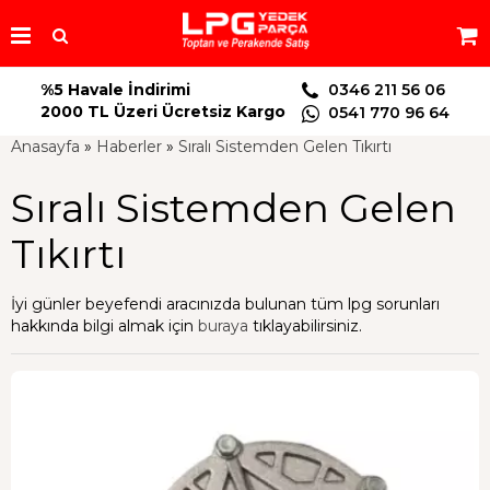
%5 Havale İndirimi
0346 211 56 06
2000 TL Üzeri Ücretsiz Kargo
0541 770 96 64
Anasayfa
»
Haberler
»
Sıralı Sistemden Gelen Tıkırtı
Sıralı Sistemden Gelen
Tıkırtı
İyi günler beyefendi aracınızda bulunan tüm lpg sorunları
hakkında bilgi almak için
buraya
tıklayabilirsiniz.