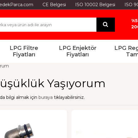
GYedekParca.com
CE Belgesi
ISO 10002 Belgesi
ISO 9
%5
20
LPG Filtre
LPG Enjektör
LPG Reg
Fiyatları
Fiyatları
Tam
orum
Düşüklük Yaşıyorum
da bilgi almak için
buraya
tıklayabilirsiniz.