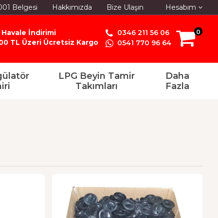
001 Belgesi
Hakkımızda
Bize Ulaşın
Hesabım
 Havale İndirimi
0346 211 56 06
0
00 TL Üzeri Ücretsiz Kargo
0541 770 96 64
ülatör
LPG Beyin Tamir
Daha
iri
Takımları
Fazla