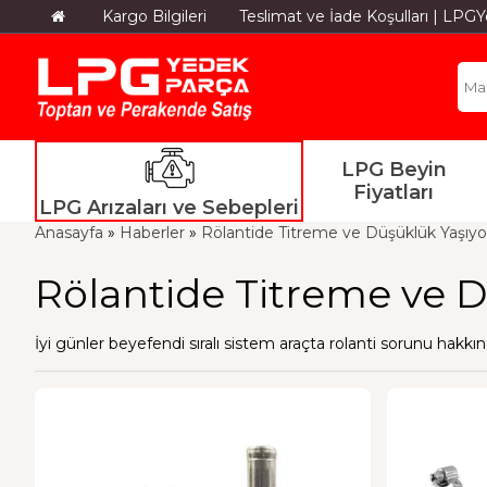
Kargo Bilgileri
Teslimat ve İade Koşulları | LP
LPG Beyin
Fiyatları
LPG Arızaları ve Sebepleri
Anasayfa
»
Haberler
»
Rölantide Titreme ve Düşüklük Yaşıy
Rölantide Titreme ve 
İyi günler beyefendi sıralı sistem araçta rolanti sorunu hakkın