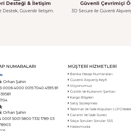
ri Desteği & İletişim
Güvenli Çevrimiçi
z Destek, Güvenilir İletişim.
3D Secure ile Güvenli Alışver
AP NUMARALARI
MÜŞTERI HIZMETLERI
Banka Hesap Numaraları
Güvenli Alışveriş Keyfi
:
Orhan Şahin
Vizyonumuz
6 0006 4000 0015 7040 4595 81
Gizlilik Ve Kullanım Şartları
59581
Kargo Bilgileri
704
Satış Sözleşmesi
Teslimat Ve İade Koşulları | LPGYe
:
Orhan Şahin
Garanti Ve İade Süreci
 0001 5001 5800 7312 1789 03
Sıkça Sorulan Sorular SSS
78903
Hakkımızda
021