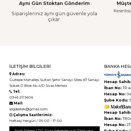
Aynı Gün Stoktan Gönderim
Müşte
Kesintisi
Siparişleriniz aynı gün güvenle yola
çıkar.
İLETIŞIM BILGILERI
BANKA HES
Adres:
Gültepe Mahallesi Sultan Şehir Sanayi Sitesi 67.Sanayi
Hesap Sahibi
Sokak D Blok No 4/D Sivas Merkez
İban No:
TR 4
Tel:
Hesap No:
04
0346 211 5606
Şube Kodu:
5
Mail:
lpgdestek@gmail.com
Hesap Sahibi
Çalışma Saatlerimiz:
İban No:
TR04
Haftaiçi hergün / 09:00 - 17:00
Hesap No:
21
Sıralı Sistem LPG Arıza Sebepleri için Tıklayınız.
Şube Kodu:
1