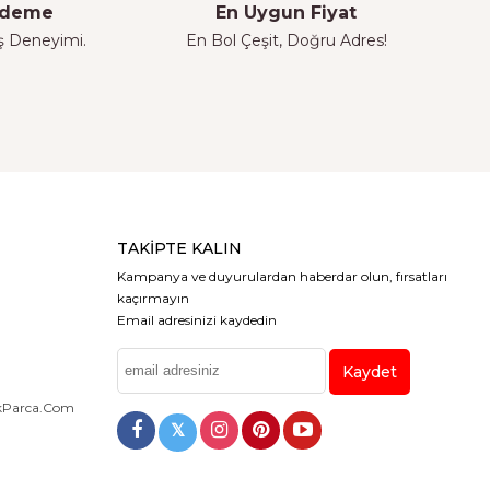
 Ödeme
En Uygun Fiyat
iş Deneyimi.
En Bol Çeşit, Doğru Adres!
TAKIPTE KALIN
Kampanya ve duyurulardan haberdar olun, fırsatları
kaçırmayın
Email adresinizi kaydedin
Kaydet
dekParca.com
𝕏