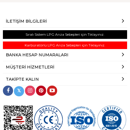
İLETIŞIM BILGILERI
Sıralı Sistem LPG Arıza Sebepleri için Tıklayınız.
Karbüratörlü LPG Arıza Sebepleri için Tıklayınız.
BANKA HESAP NUMARALARI
MÜŞTERI HIZMETLERI
TAKIPTE KALIN
𝕏