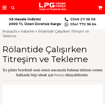
%5 Havale İndirimi
0346 211 56 06
2000 TL Üzeri Ücretsiz Kargo
0541 770 96 64
Anasayfa
»
Haberler
»
Rölantide Çalışırken Titreşim ve
Tekleme
Rölantide Çalışırken
Titreşim ve Tekleme
İyi günler beyefendi sıralı sistem aracınızda bulunan tekleme sorunu
hakkında bilgi almak için
buraya
tıklayabilirsiniz