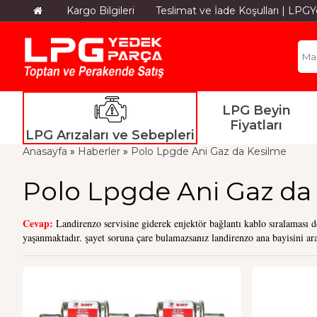
Kargo Bilgileri
Teslimat ve İade Koşulları | LP
LPG Beyin
Fiyatları
LPG Arızaları ve Sebepleri
Anasayfa
»
Haberler
»
Polo Lpgde Ani Gaz da Kesilme
Polo Lpgde Ani Gaz da
Cevap:
Landirenzo servisine giderek enjektör bağlantı kablo sıralaması 
yaşanmaktadır. şayet soruna çare bulamazsanız landirenzo ana bayisini ara