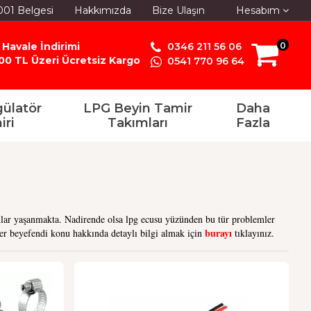
001 Belgesi
Hakkımızda
Bize Ulaşın
Hesabım
 Havale İndirimi
0346 211 56 06
0
00 TL Üzeri Ücretsiz Kargo
0541 770 96 64
ülatör
LPG Beyin Tamir
Daha
iri
Takımları
Fazla
unlar yaşanmakta. Nadirende olsa lpg ecusu yüzünden bu tür problemler
burayı
ler beyefendi konu hakkında detaylı bilgi almak için
tıklayınız.