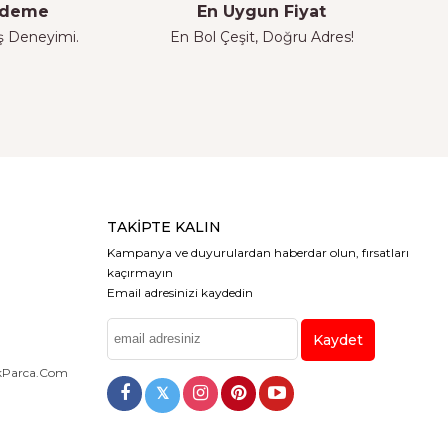
 Ödeme
En Uygun Fiyat
iş Deneyimi.
En Bol Çeşit, Doğru Adres!
TAKIPTE KALIN
Kampanya ve duyurulardan haberdar olun, fırsatları
kaçırmayın
Email adresinizi kaydedin
Kaydet
dekParca.com
𝕏