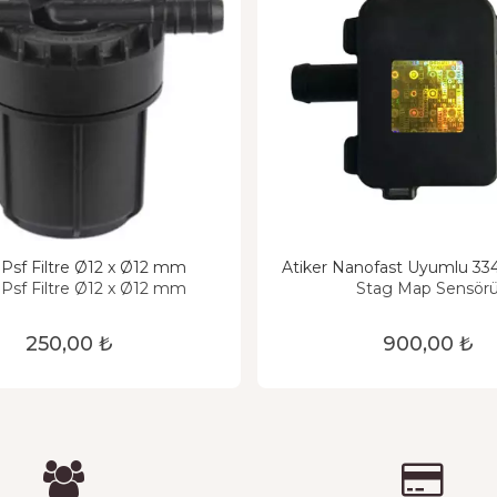
Atiker Psf Filtre Ø12 x Ø12 mm
Atiker Nanofast Uyumlu 33
Map Sensörü
 Psf Filtre Ø12 x Ø12 mm
Stag Map Sensör
250,00 ₺
900,00 ₺