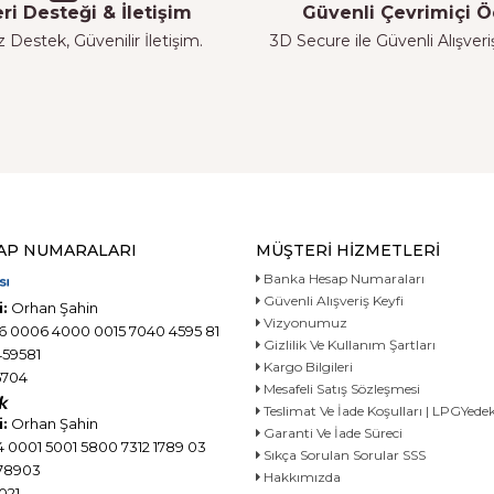
ri Desteği & İletişim
Güvenli Çevrimiçi
z Destek, Güvenilir İletişim.
3D Secure ile Güvenli Alışver
AP NUMARALARI
MÜŞTERI HIZMETLERI
Banka Hesap Numaraları
Güvenli Alışveriş Keyfi
:
Orhan Şahin
Vizyonumuz
6 0006 4000 0015 7040 4595 81
Gizlilik Ve Kullanım Şartları
59581
Kargo Bilgileri
704
Mesafeli Satış Sözleşmesi
Teslimat Ve İade Koşulları | LPGYe
:
Orhan Şahin
Garanti Ve İade Süreci
 0001 5001 5800 7312 1789 03
Sıkça Sorulan Sorular SSS
78903
Hakkımızda
021