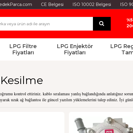
GYedekParca.com
CE Belgesi
ISO 10002 Belgesi
ISO 9
%5
20
LPG Filtre
LPG Enjektör
LPG Reg
Fiyatları
Fiyatları
Tam
 Kesilme
doğrumu kontrol ettiriniz. kablo sıralaması yanlış bağlandığında anlatığnız sor
yarak uzak ağ bağlantısı ile güncel yazılım yüklemelerini talep ediniz. İyi gün