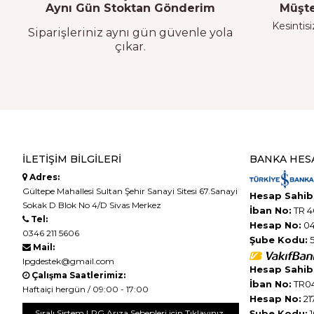
Aynı Gün Stoktan Gönderim
Müşte
Kesintisi
Siparişleriniz aynı gün güvenle yola
çıkar.
İLETIŞIM BILGILERI
BANKA HES
Adres:
Gültepe Mahallesi Sultan Şehir Sanayi Sitesi 67.Sanayi
Hesap Sahibi
Sokak D Blok No 4/D Sivas Merkez
İban No:
TR 4
Tel:
Hesap No:
04
0346 211 5606
Şube Kodu:
5
Mail:
lpgdestek@gmail.com
Hesap Sahibi
Çalışma Saatlerimiz:
İban No:
TR04
Haftaiçi hergün / 09:00 - 17:00
Hesap No:
21
Sıralı Sistem LPG Arıza Sebepleri için Tıklayınız.
Şube Kodu:
1