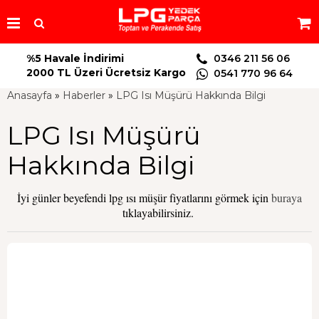
%5 Havale İndirimi
0346 211 56 06
2000 TL Üzeri Ücretsiz Kargo
0541 770 96 64
Anasayfa
»
Haberler
»
LPG Isı Müşürü Hakkında Bilgi
LPG Isı Müşürü
Hakkında Bilgi
İyi günler beyefendi lpg ısı müşür fiyatlarını görmek için
buraya
tıklayabilirsiniz.