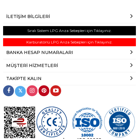
İLETIŞIM BILGILERI
Sıralı Sistem LPG Arıza Sebepleri için Tıklayınız.
Karbüratörlü LPG Arıza Sebepleri için Tıklayınız.
BANKA HESAP NUMARALARI
MÜŞTERI HIZMETLERI
TAKIPTE KALIN
𝕏