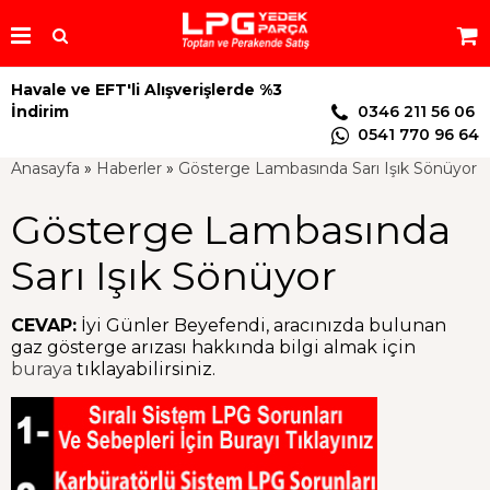
Havale ve EFT'li Alışverişlerde %3
İndirim
0346 211 56 06
0541 770 96 64
Anasayfa
»
Haberler
»
Gösterge Lambasında Sarı Işık Sönüyor
Gösterge Lambasında
Sarı Işık Sönüyor
CEVAP:
İyi Günler Beyefendi, aracınızda bulunan
gaz gösterge arızası hakkında bilgi almak için
buraya
tıklayabilirsiniz.